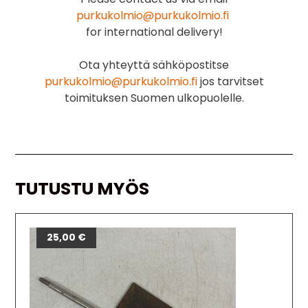
purkukolmio@purkukolmio.fi
for international delivery!
Ota yhteyttä sähköpostitse
purkukolmio@purkukolmio.fi
jos tarvitset
toimituksen Suomen ulkopuolelle.
TUTUSTU MYÖS
25,00
€