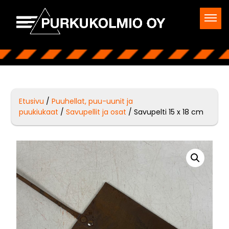
Etusivu
/
Puuhellat, puu-uunit ja
puukiukaat
/
Savupellit ja osat
/ Savupelti 15 x 18 cm