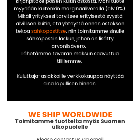
kirjanpitokelpoisen kuitin ostosta. Moni tuote
myydään kuitenkin marginaaliverolla (alv 0%).
Mikäli yrityksesi tarvitsee erityisestä syystä
alvillisen kuitin, ota yhteyttä ennen ostoksen
tekoa
sähköpostitse
, niin toimitamme sinulle
sähköpostiin laskun, johon on lisätty
arvonlisävero.
Lähetämme tavaran maksun saavuttua
tilillemme.
Kuluttaja-asiakkaille verkkokauppa näyttää
aina lopullisen hinnan.
WE SHIP WORLDWIDE
Toimitamme tuotteita myös Suomen
ulkopuolelle
Please contact us via email