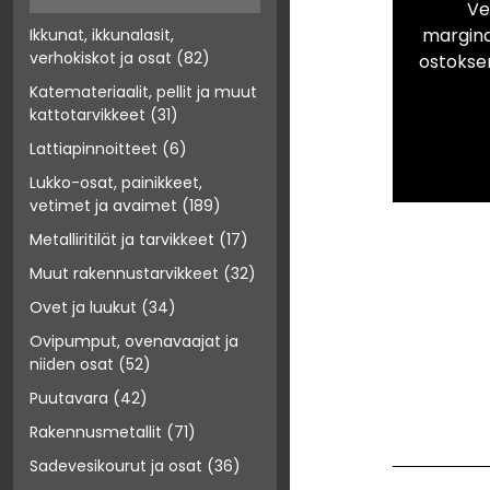
Ve
marginaa
Ikkunat, ikkunalasit,
verhokiskot ja osat
(82)
ostokse
Katemateriaalit, pellit ja muut
kattotarvikkeet
(31)
Lattiapinnoitteet
(6)
Lukko-osat, painikkeet,
vetimet ja avaimet
(189)
Metalliritilät ja tarvikkeet
(17)
Muut rakennustarvikkeet
(32)
Ovet ja luukut
(34)
Ovipumput, ovenavaajat ja
niiden osat
(52)
Puutavara
(42)
Rakennusmetallit
(71)
Sadevesikourut ja osat
(36)