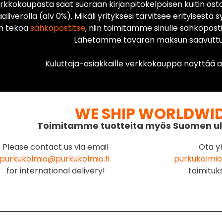
rkkokaupasta saat suoraan kirjanpitokelpoisen kuitin ost
liverolla (alv 0%). Mikäli yrityksesi tarvitsee erityisestä s
n tekoa
sähköpostitse
, niin toimitamme sinulle sähköposti
Lähetämme tavaran maksun saavuttua
Kuluttaja-asiakkaille verkkokauppa näyttää ai
WE SHIP WORLDWI
Toimitamme tuotteita myös Suomen ul
Please contact us via email
Ota y
purkukolmio@purkukolmio.fi
purkukolmio
for international delivery!
toimituk