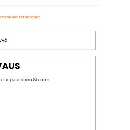
raspuoleiset saranat
yvä
VAUS
aaraspuoleinen 85 mm