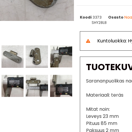
Koodi
3373
Osasto
Naa
SHY28L8
Kuntoluokka: H
TUOTEKU
Sarananpuolikas n
Materiaali: teräs
Mitat noin:
Leveys 23 mm
Pituus 85 mm
Paksuus 2 mm