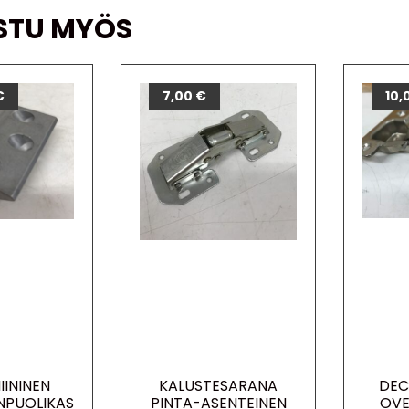
STU MYÖS
€
7,00
€
10,
IININEN
KALUSTESARANA
DEC
NPUOLIKAS
PINTA-ASENTEINEN
OVE