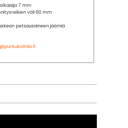
alkaisija 7 mm
nitysreikien väli 60 mm
uskean petsausaineen jäämiä
@purkukolmio.fi