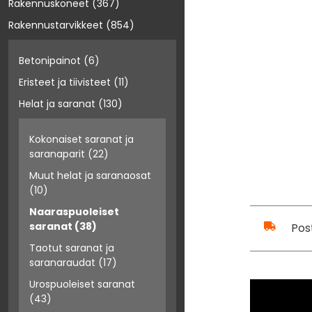
Rakennuskoneet
(367)
Rakennustarvikkeet
(854)
Betonipainot
(6)
Eristeet ja tiivisteet
(11)
Helat ja saranat
(130)
Kokonaiset saranat ja
saranaparit
(22)
Muut helat ja saranaosat
(10)
Naaraspuoleiset
saranat
(38)
Pos
Taotut saranat ja
saranaraudat
(17)
Urospuoleiset saranat
(43)