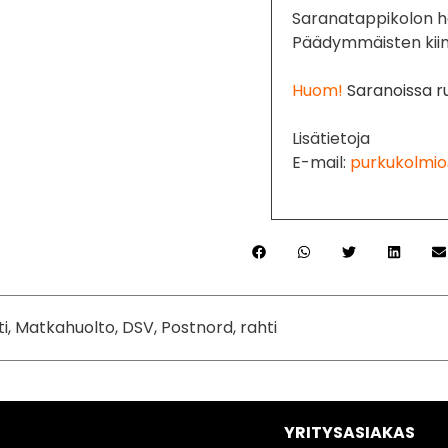
Saranatappikolon h
Päädymmäisten kiin
Huom!
Saranoissa r
Lisätietoja
E-mail:
purkukolmio
ti, Matkahuolto, DSV, Postnord, rahti
YRITYSASIAKAS