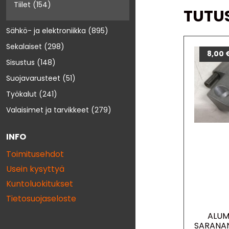
Tiilet
(154)
TUTU
Sähkö- ja elektroniikka
(895)
Sekalaiset
(298)
8,00
Sisustus
(148)
Suojavarusteet
(51)
Työkalut
(241)
Valaisimet ja tarvikkeet
(279)
INFO
Toimitusehdot
Usein kysyttyä
Kuntoluokitukset
Tietosuojaseloste
ALUM
SARANA