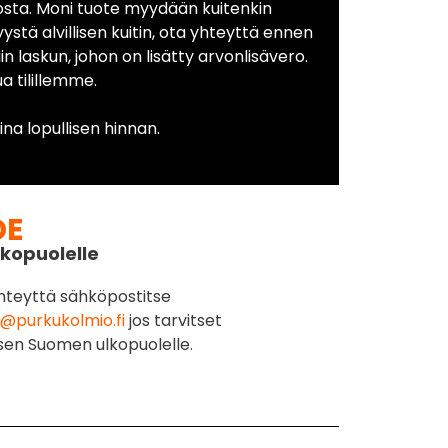
osta. Moni tuote myydään kuitenkin
yystä alvillisen kuitin, ota yhteyttä ennen
in laskun, johon on lisätty arvonlisävero.
 tilillemme.
na lopullisen hinnan.
DE
kopuolelle
hteyttä sähköpostitse
@purkukolmio.fi
jos tarvitset
sen Suomen ulkopuolelle.