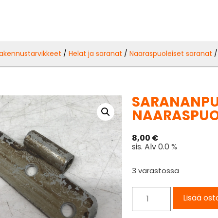
akennustarvikkeet
/
Helat ja saranat
/
Naaraspuoleiset saranat
/
SARANANPU
NAARASPUO
8,00
€
sis. Alv 0.0 %
3 varastossa
Lisää ost