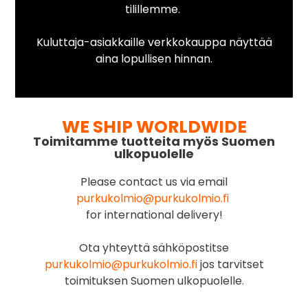
tilillemme.
Kuluttaja-asiakkaille verkkokauppa näyttää
aina lopullisen hinnan.
WE SHIP WORLDWIDE
Toimitamme tuotteita myös Suomen
ulkopuolelle
Please contact us via email
purkukolmio@purkukolmio.fi
for international delivery!
Ota yhteyttä sähköpostitse
purkukolmio@purkukolmio.fi
jos tarvitset
toimituksen Suomen ulkopuolelle.