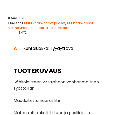
Koodi
8253
Osastot
Muut kodinkoneet ja osat
,
Muut sähköosat
,
Voimavirtapistotulpat ja -pistorasiat
SMY24
Kuntoluokka: Tyydyttävä
TUOTEKUVAUS
Sähkölaitteen virtajohdon vanhanmallinen
syöttöliitin
Maadoitettu naarasliitin
Materiaali: bakeliitti kuori ja posliininen