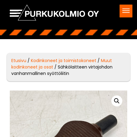
Etusivu
/
Kodinkoneet ja toimistokoneet
/
Muut
kodinkoneet ja osat
/ Sähkölaitteen virtajohdon
vanhanmallinen syöttöliitin