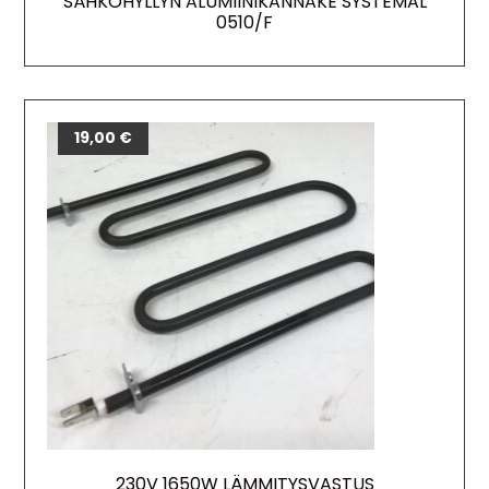
SÄHKÖHYLLYN ALUMIINIKANNAKE SYSTEMAL
0510/F
19,00
€
230V 1650W LÄMMITYSVASTUS