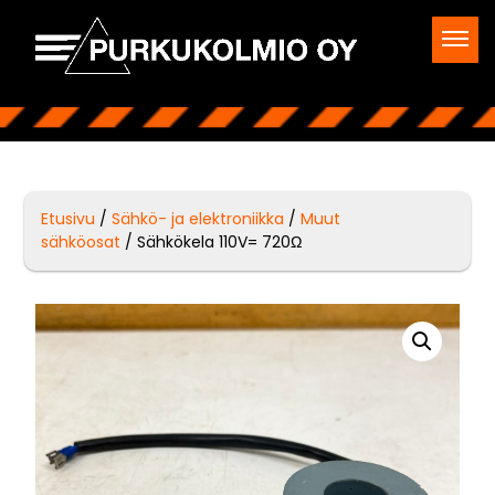
Etusivu
/
Sähkö- ja elektroniikka
/
Muut
sähköosat
/ Sähkökela 110V= 720Ω