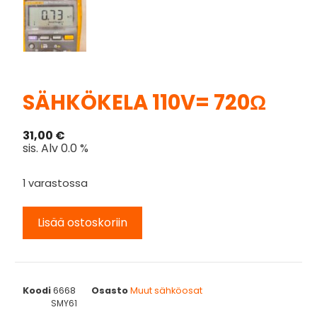
SÄHKÖKELA 110V= 720Ω
31,00
€
sis. Alv 0.0 %
1 varastossa
Lisää ostoskoriin
Koodi
6668
Osasto
Muut sähköosat
SMY61