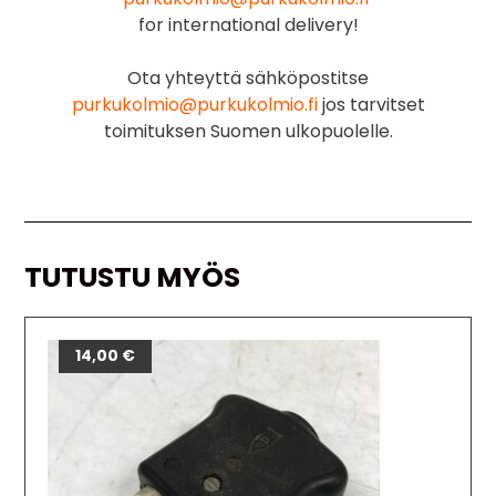
for international delivery!
Ota yhteyttä sähköpostitse
purkukolmio@purkukolmio.fi
jos tarvitset
toimituksen Suomen ulkopuolelle.
TUTUSTU MYÖS
14,00
€