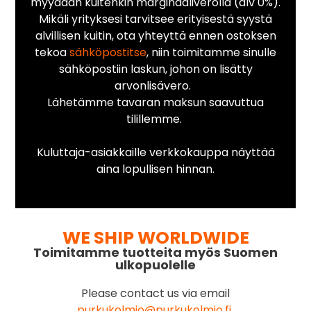
myydään kuitenkin marginaaliverolla (alv 0%).
Mikäli yrityksesi tarvitsee erityisestä syystä
alvillisen kuitin, ota yhteyttä ennen ostoksen
tekoa
sähköpostitse
, niin toimitamme sinulle
sähköpostiin laskun, johon on lisätty
arvonlisävero.
Lähetämme tavaran maksun saavuttua
tilillemme.
Kuluttaja-asiakkaille verkkokauppa näyttää
aina lopullisen hinnan.
WE SHIP WORLDWIDE
Toimitamme tuotteita myös Suomen
ulkopuolelle
Please contact us via email
purkukolmio@purkukolmio.fi