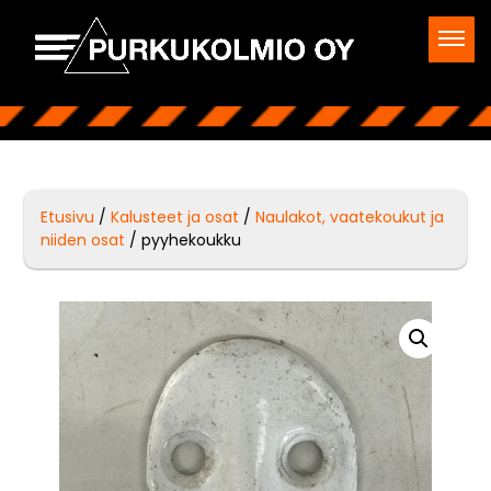
Etusivu
/
Kalusteet ja osat
/
Naulakot, vaatekoukut ja
niiden osat
/ pyyhekoukku