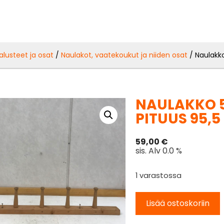
alusteet ja osat
/
Naulakot, vaatekoukut ja niiden osat
/ Naulakko
NAULAKKO 5
PITUUS 95,5
59,00
€
sis. Alv 0.0 %
1 varastossa
Lisää ostoskoriin