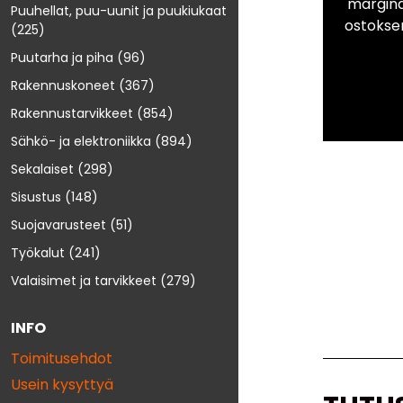
marginaa
Puuhellat, puu-uunit ja puukiukaat
ostokse
(225)
Puutarha ja piha
(96)
Rakennuskoneet
(367)
Rakennustarvikkeet
(854)
Sähkö- ja elektroniikka
(894)
Sekalaiset
(298)
Sisustus
(148)
Suojavarusteet
(51)
Työkalut
(241)
Valaisimet ja tarvikkeet
(279)
INFO
Toimitusehdot
Usein kysyttyä