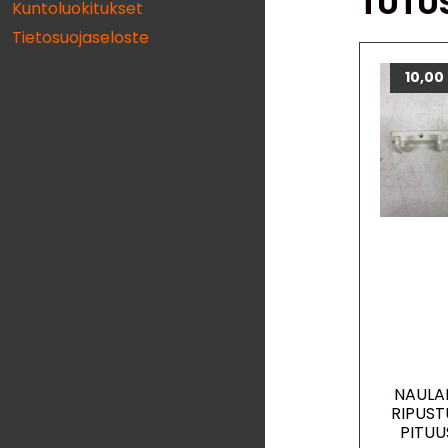
TUTU
Kuntoluokitukset
Tietosuojaseloste
10,00
NAULA
RIPUST
PITUU