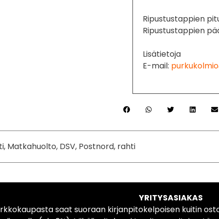
Ripustustappien pitu
Ripustustappien pää
Lisätietoja
E-mail:
purkukolmio
ti, Matkahuolto, DSV, Postnord, rahti
YRITYSASIAKAS
rkkokaupasta saat suoraan kirjanpitokelpoisen kuitin ost