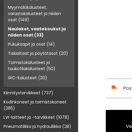
Myymäläkalusteet,
varastokalusteet ja niiden
osat
(149)
Naulakot, vaatekoukut ja
niiden osat
(33)
Pukukaapit ja osat
(14)
Tiskialtaat ja pöytätasot
(20)
Toimistokalusteet ja
taukotilakalusteet
(50)
WC-kalusteet
(20)
Pos
Kiinnitystarvikkeet
(737)
Kodinkoneet ja toimistokoneet
(285)
LVI-laitteet ja -tarvikkeet
(1078)
Ve
Pneumatiikka ja hydrauliikka
(28)