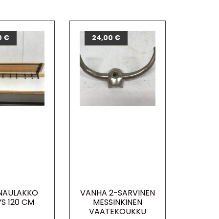
0
€
24,00
€
NAULAKKO
VANHA 2-SARVINEN
YS 120 CM
MESSINKINEN
VAATEKOUKKU