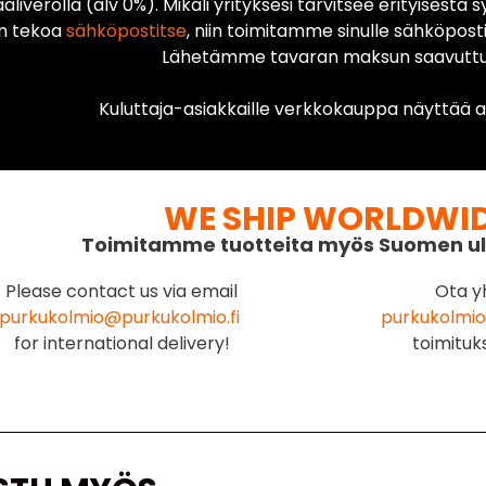
liverolla (alv 0%). Mikäli yrityksesi tarvitsee erityisestä s
n tekoa
sähköpostitse
, niin toimitamme sinulle sähköposti
Lähetämme tavaran maksun saavuttua
Kuluttaja-asiakkaille verkkokauppa näyttää ai
WE SHIP WORLDWI
Toimitamme tuotteita myös Suomen ul
Please contact us via email
Ota y
purkukolmio@purkukolmio.fi
purkukolmio
for international delivery!
toimituk