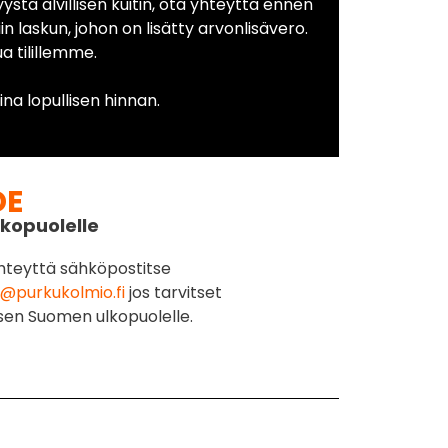
yystä alvillisen kuitin, ota yhteyttä ennen
in laskun, johon on lisätty arvonlisävero.
 tilillemme.
na lopullisen hinnan.
DE
kopuolelle
hteyttä sähköpostitse
@purkukolmio.fi
jos tarvitset
sen Suomen ulkopuolelle.