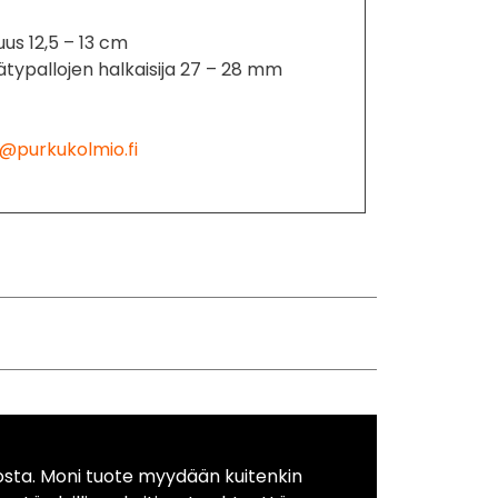
us 12,5 – 13 cm
typallojen halkaisija 27 – 28 mm
@purkukolmio.fi
osta. Moni tuote myydään kuitenkin