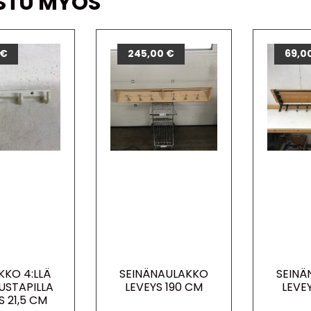
STU MYÖS
€
245,00
€
69,0
KKO 4:LLÄ
SEINÄNAULAKKO
SEINÄ
USTAPILLA
LEVEYS 190 CM
LEVE
S 21,5 CM