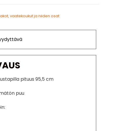
akot, vaatekoukut ja niiden osat
Tyydyttävä
VAUS
tustapilla pituus 95,5 cm
lemätön puu
in: