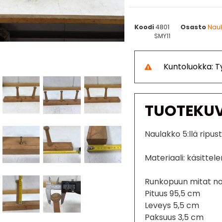
Koodi
4801
Osasto
Naul
SMY11
Kuntoluokka: 
TUOTEKU
Naulakko 5:llä ripus
Materiaali: käsitte
Runkopuun mitat no
Pituus 95,5 cm
Leveys 5,5 cm
Paksuus 3,5 cm