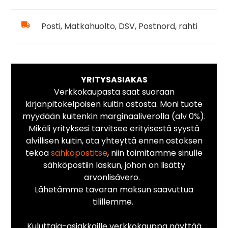
Posti, Matkahuolto, DSV, Postnord, rahti
YRITYSASIAKAS
Verkkokaupasta saat suoraan
kirjanpitokelpoisen kuitin ostosta. Moni tuote
myydään kuitenkin marginaaliverolla (alv 0%).
Mikäli yrityksesi tarvitsee erityisestä syystä
alvillisen kuitin, ota yhteyttä ennen ostoksen
tekoa
sähköpostitse
, niin toimitamme sinulle
sähköpostiin laskun, johon on lisätty
arvonlisävero.
Lähetämme tavaran maksun saavuttua
tilillemme.
Kuluttaja-asiakkaille verkkokauppa näyttää