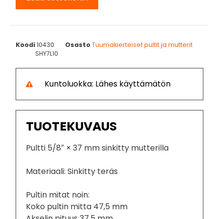
Koodi
10430
Osasto
Tuumakierteiset pultit ja mutterit
SHY7L10
Kuntoluokka: Lähes käyttämätön
TUOTEKUVAUS
Pultti 5/8″ × 37 mm sinkitty mutterilla
Materiaali: Sinkitty teräs
Pultin mitat noin:
Koko pultin mitta 47,5 mm
Akselin pituus 37,5 mm