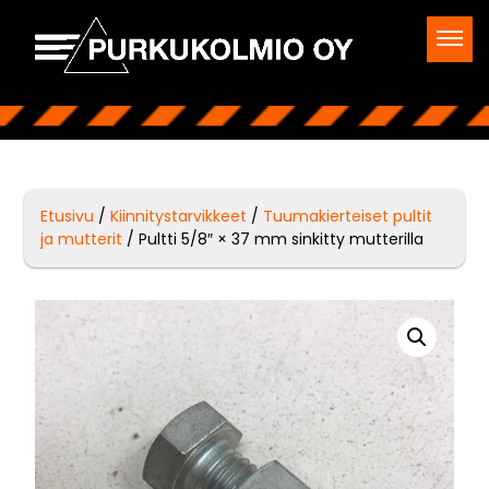
Etusivu
/
Kiinnitystarvikkeet
/
Tuumakierteiset pultit
ja mutterit
/ Pultti 5/8″ × 37 mm sinkitty mutterilla