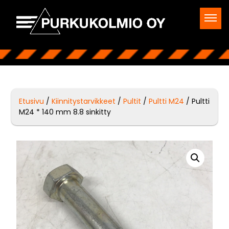
Etusivu
/
Kiinnitystarvikkeet
/
Pultit
/
Pultti M24
/ Pultti
M24 * 140 mm 8.8 sinkitty