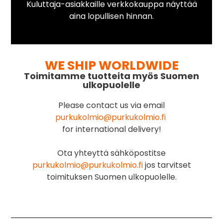
Kuluttaja-asiakkaille verkkokauppa näyttää
aina lopullisen hinnan.
WE SHIP WORLDWIDE
Toimitamme tuotteita myös Suomen
ulkopuolelle
Please contact us via email
purkukolmio@purkukolmio.fi
for international delivery!
Ota yhteyttä sähköpostitse
purkukolmio@purkukolmio.fi
jos tarvitset
toimituksen Suomen ulkopuolelle.