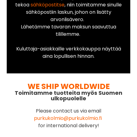
tekoa
sähköpostitse
, niin toimitamme sinulle
sähköpostiin laskun, johon on lisätty
arvonlisävero.
Lähetämme tavaran maksun saavuttua
tilillemme.
Kuluttaja-asiakkaille verkkokauppa näyttää
aina lopullisen hinnan.
WE SHIP WORLDWIDE
Toimitamme tuotteita myös Suomen
ulkopuolelle
Please contact us via email
purkukolmio@purkukolmio.fi
for international delivery!