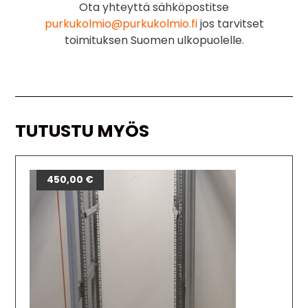
Ota yhteyttä sähköpostitse
purkukolmio@purkukolmio.fi
jos tarvitset
toimituksen Suomen ulkopuolelle.
TUTUSTU MYÖS
450,00
€