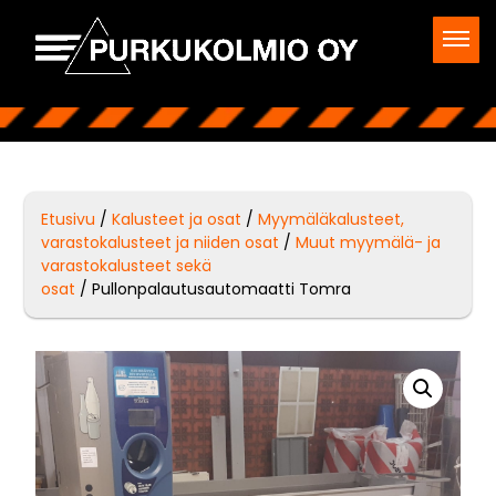
Etusivu
/
Kalusteet ja osat
/
Myymäläkalusteet,
varastokalusteet ja niiden osat
/
Muut myymälä- ja
varastokalusteet sekä
osat
/ Pullonpalautusautomaatti Tomra