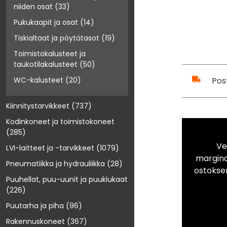
niiden osat
(33)
Pukukaapit ja osat
(14)
Tiskialtaat ja pöytätasot
(19)
Toimistokalusteet ja
taukotilakalusteet
(50)
Pos
WC-kalusteet
(20)
Kiinnitystarvikkeet
(737)
Kodinkoneet ja toimistokoneet
(285)
Ve
LVI-laitteet ja -tarvikkeet
(1079)
marginaa
Pneumatiikka ja hydrauliikka
(28)
ostokse
Puuhellat, puu-uunit ja puukiukaat
(226)
Puutarha ja piha
(96)
Rakennuskoneet
(367)