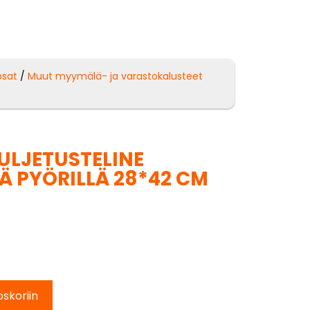
osat
/
Muut myymälä- ja varastokalusteet
ULJETUSTELINE
Ä PYÖRILLÄ 28*42 CM
oskoriin