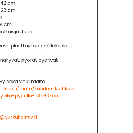
s 42 cm
s 28 cm
m
-8 cm
alkaisija 4 cm
posti pinottavissa päällekkäin.
 näkyvät, pyörät pyörivät.
y ehkä vielä täältä
olmio.fi/tuote/kahden-laatikon-
tyvilla-pyorilla-79×60-cm
@purkukolmio.fi