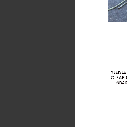
YLEISL
CLEAR 
6BAR