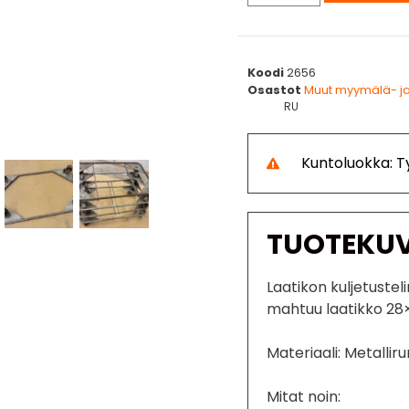
Koodi
2656
Osastot
Muut myymälä- ja
RU
Kuntoluokka: 
TUOTEKU
Laatikon kuljetustel
mahtuu laatikko 2
Materiaali: Metalli
Mitat noin: