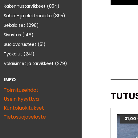
Rakennustarvikkeet
(854)
Sähkö- ja elektroniikka
(895)
Sekalaiset
(298)
Sisustus
(148)
Suojavarusteet
(51)
Työkalut
(241)
Valaisimet ja tarvikkeet
(279)
INFO
Toimitusehdot
TUTU
Usein kysyttyä
Kuntoluokitukset
Tietosuojaseloste
22,0
31,00