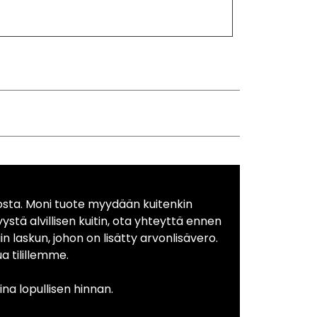
osta. Moni tuote myydään kuitenkin
yystä alvillisen kuitin, ota yhteyttä ennen
in laskun, johon on lisätty arvonlisävero.
 tilillemme.
na lopullisen hinnan.