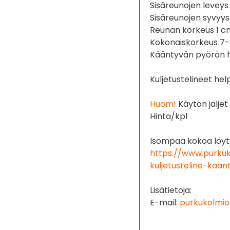
Sisäreunojen levey
Sisäreunojen syvyy
Reunan korkeus 1 c
Kokonaiskorkeus 7
Kääntyvän pyörän h
Kuljetustelineet hel
Huom!
Käytön jäljet
Hinta/kpl
Isompaa kokoa löyty
https://www.purkuk
kuljetusteline-kaan
Lisätietoja:
E-mail:
purkukolmio