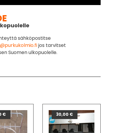
DE
kopuolelle
hteyttä sähköpostitse
@purkukolmio.fi
jos tarvitset
sen Suomen ulkopuolelle.
0
€
30,00
€