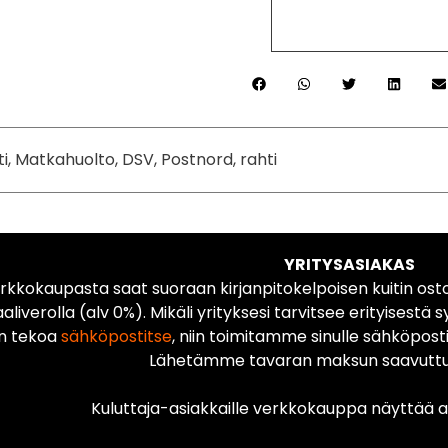
ti, Matkahuolto, DSV, Postnord, rahti
YRITYSASIAKAS
rkkokaupasta saat suoraan kirjanpitokelpoisen kuitin ost
liverolla (alv 0%). Mikäli yrityksesi tarvitsee erityisestä s
n tekoa
sähköpostitse
, niin toimitamme sinulle sähköposti
Lähetämme tavaran maksun saavuttua
Kuluttaja-asiakkaille verkkokauppa näyttää ai