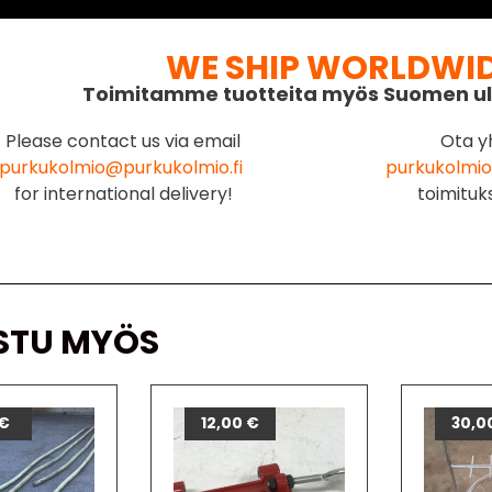
WE SHIP WORLDWI
Toimitamme tuotteita myös Suomen ul
Please contact us via email
Ota y
purkukolmio@purkukolmio.fi
purkukolmio
for international delivery!
toimituk
STU MYÖS
0
€
€
12,00
€
30,0