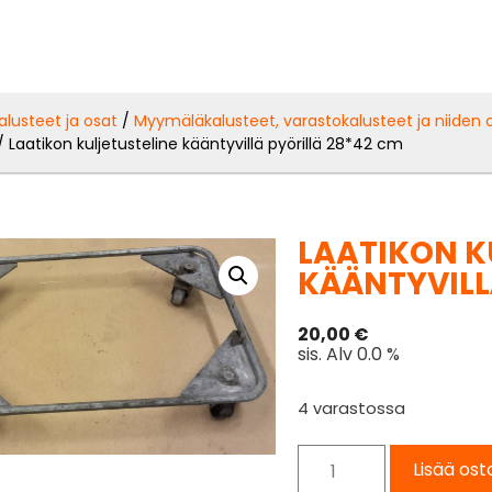
alusteet ja osat
/
Myymäläkalusteet, varastokalusteet ja niiden 
/ Laatikon kuljetusteline kääntyvillä pyörillä 28*42 cm
LAATIKON K
KÄÄNTYVILL
20,00
€
sis. Alv 0.0 %
4 varastossa
Lisää ost