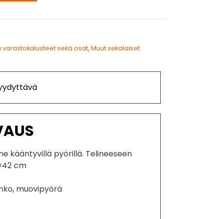
 varastokalusteet sekä osat
,
Muut sekalaiset
Tyydyttävä
VAUS
ine kääntyvillä pyörillä. Telineeseen
8×42 cm
runko, muovipyörä