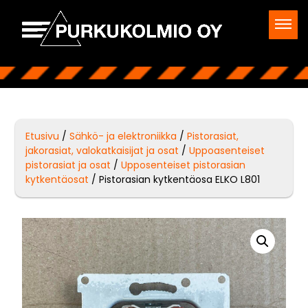
Etusivu
/
Sähkö- ja elektroniikka
/
Pistorasiat,
jakorasiat, valokatkaisijat ja osat
/
Uppoasenteiset
pistorasiat ja osat
/
Upposenteiset pistorasian
kytkentäosat
/ Pistorasian kytkentäosa ELKO L801