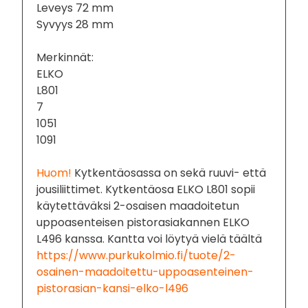
Leveys 72 mm
Syvyys 28 mm
Merkinnät:
ELKO
L801
7
1051
1091
Huom!
Kytkentäosassa on sekä ruuvi- että
jousiliittimet. Kytkentäosa ELKO L801 sopii
käytettäväksi 2-osaisen maadoitetun
uppoasenteisen pistorasiakannen ELKO
L496 kanssa. Kantta voi löytyä vielä täältä
https://www.purkukolmio.fi/tuote/2-
osainen-maadoitettu-uppoasenteinen-
pistorasian-kansi-elko-l496