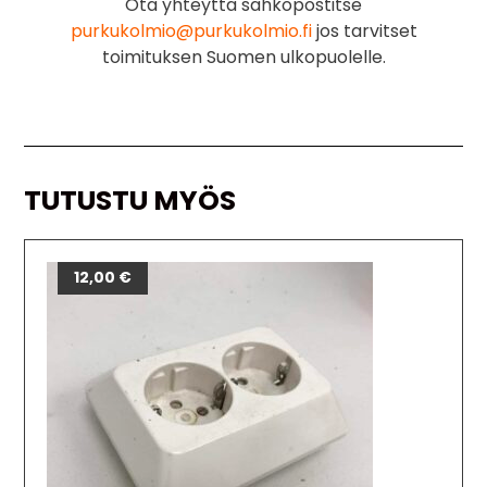
Ota yhteyttä sähköpostitse
purkukolmio@purkukolmio.fi
jos tarvitset
toimituksen Suomen ulkopuolelle.
TUTUSTU MYÖS
12,00
€