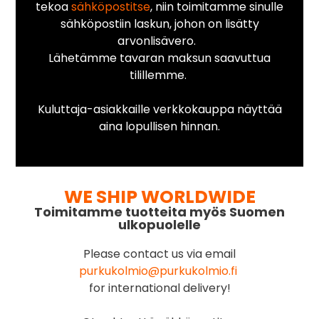
tekoa
sähköpostitse
, niin toimitamme sinulle
sähköpostiin laskun, johon on lisätty
arvonlisävero.
Lähetämme tavaran maksun saavuttua
tilillemme.
Kuluttaja-asiakkaille verkkokauppa näyttää
aina lopullisen hinnan.
WE SHIP WORLDWIDE
Toimitamme tuotteita myös Suomen
ulkopuolelle
Please contact us via email
purkukolmio@purkukolmio.fi
for international delivery!