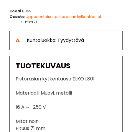
Koodi
8369
Osasto
Upposenteiset pistorasian kytkentäosat
SHY32L21
Kuntoluokka: Tyydyttävä
TUOTEKUVAUS
Pistorasian kytkentäosa ELKO L801
Materiaali: Muovi, metalli
16 A ∼ 250 V
Mitat noin:
Pituus 71 mm