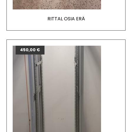
RITTAL OSIA ERÄ
450,00
€