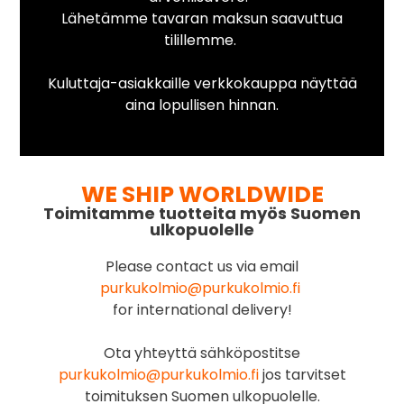
Lähetämme tavaran maksun saavuttua
tilillemme.
Kuluttaja-asiakkaille verkkokauppa näyttää
aina lopullisen hinnan.
WE SHIP WORLDWIDE
Toimitamme tuotteita myös Suomen
ulkopuolelle
Please contact us via email
purkukolmio@purkukolmio.fi
for international delivery!
Ota yhteyttä sähköpostitse
purkukolmio@purkukolmio.fi
jos tarvitset
toimituksen Suomen ulkopuolelle.