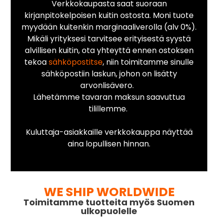
Verkkokaupasta saat suoraan
kirjanpitokelpoisen kuitin ostosta. Moni tuote
myydään kuitenkin marginaaliverolla (alv 0%).
Mikäli yrityksesi tarvitsee erityisestä syystä
alvillisen kuitin, ota yhteyttä ennen ostoksen
tekoa
sähköpostitse
, niin toimitamme sinulle
sähköpostiin laskun, johon on lisätty
arvonlisävero.
Lähetämme tavaran maksun saavuttua
tilillemme.
Kuluttaja-asiakkaille verkkokauppa näyttää
aina lopullisen hinnan.
WE SHIP WORLDWIDE
Toimitamme tuotteita myös Suomen
ulkopuolelle