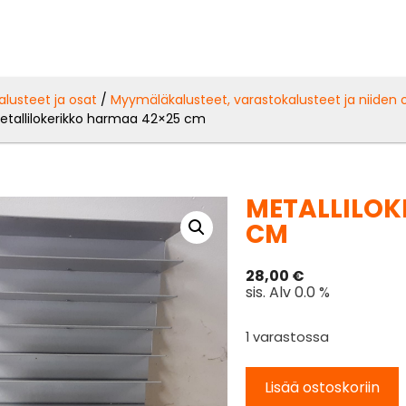
alusteet ja osat
/
Myymäläkalusteet, varastokalusteet ja niiden 
etallilokerikko harmaa 42×25 cm
METALLILOK
CM
28,00
€
sis. Alv 0.0 %
1 varastossa
Lisää ostoskoriin