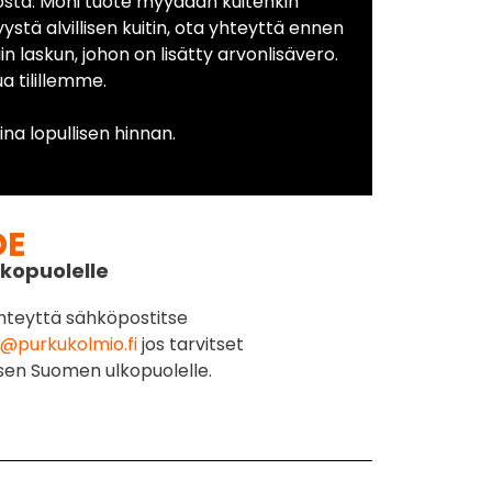
osta. Moni tuote myydään kuitenkin
yystä alvillisen kuitin, ota yhteyttä ennen
in laskun, johon on lisätty arvonlisävero.
 tilillemme.
na lopullisen hinnan.
DE
kopuolelle
hteyttä sähköpostitse
@purkukolmio.fi
jos tarvitset
sen Suomen ulkopuolelle.