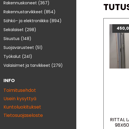
Rakennuskoneet
(367)
TUTU
Rakennustarvikkeet
(854)
Sähkö- ja elektroniikka
(894)
450,
Sekalaiset
(298)
Sisustus
(148)
Suojavarusteet
(51)
Työkalut
(241)
Valaisimet ja tarvikkeet
(279)
INFO
Toimitusehdot
Usein kysyttyä
Kuntoluokitukset
Tietosuojaseloste
RITTAL 
98X60