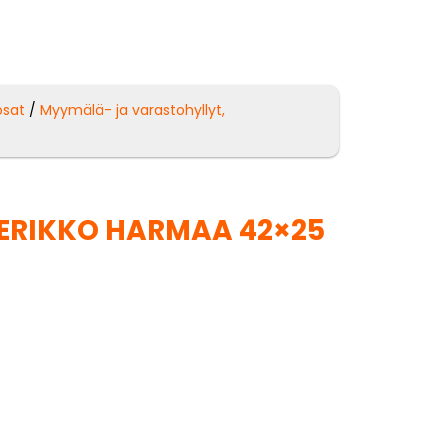
osat
/
Myymälä- ja varastohyllyt,
ERIKKO HARMAA 42×25