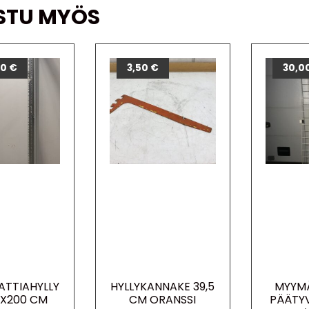
STU MYÖS
00
€
3,50
€
30,0
LATTIAHYLLY
HYLLYKANNAKE 39,5
MYYMÄ
X200 CM
CM ORANSSI
PÄÄTYV