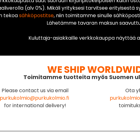
rkkokaupasta saat suoraan kirjanpitokelpoisen kuitin ost
liverolla (alv 0%). Mikäli yrityksesi tarvitsee erityisestä s
n tekoa
sähköpostitse
, niin toimitamme sinulle sähköposti
Lähetämme tavaran maksun saavuttua
Kuluttaja-asiakkaille verkkokauppa näyttää ai
WE SHIP WORLDWI
Toimitamme tuotteita myös Suomen ul
Please contact us via email
Ota y
purkukolmio@purkukolmio.fi
purkukolmio
for international delivery!
toimituk