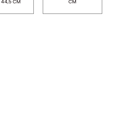
 44,5 CM
CM