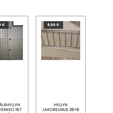
0
€
6,50
€
LÄHYLLYN
HYLLYN
ERKKO 187
JAKOREUNUS 38×8