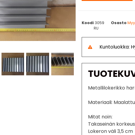
Koodi
3059
Osasto
Myy
RU
Kuntoluokka: H
TUOTEKU
Metallilokerikko h
Materiaali: Maalattu
Mitat noin:
Takaseinän korkeu
Lokeron väli 3,5 cm