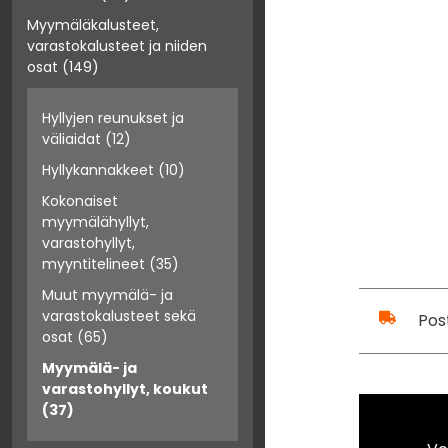
Myymäläkalusteet,
varastokalusteet ja niiden
osat
(149)
Hyllyjen reunukset ja
väliaidat
(12)
Hyllykannakkeet
(10)
Kokonaiset
myymälähyllyt,
varastohyllyt,
myyntitelineet
(35)
Muut myymälä- ja
varastokalusteet sekä
Pos
osat
(65)
Myymälä- ja
varastohyllyt, koukut
(37)