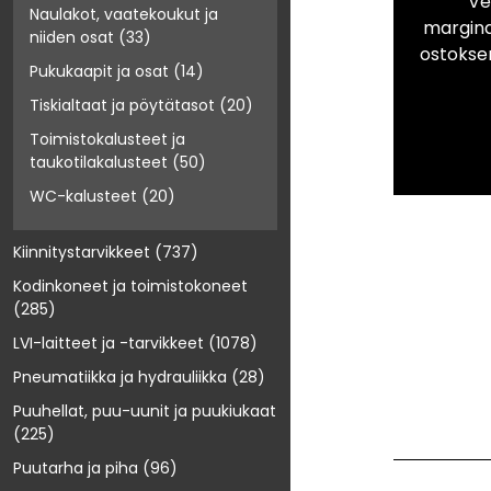
Ve
Naulakot, vaatekoukut ja
marginaa
niiden osat
(33)
ostokse
Pukukaapit ja osat
(14)
Tiskialtaat ja pöytätasot
(20)
Toimistokalusteet ja
taukotilakalusteet
(50)
WC-kalusteet
(20)
Kiinnitystarvikkeet
(737)
Kodinkoneet ja toimistokoneet
(285)
LVI-laitteet ja -tarvikkeet
(1078)
Pneumatiikka ja hydrauliikka
(28)
Puuhellat, puu-uunit ja puukiukaat
(225)
Puutarha ja piha
(96)