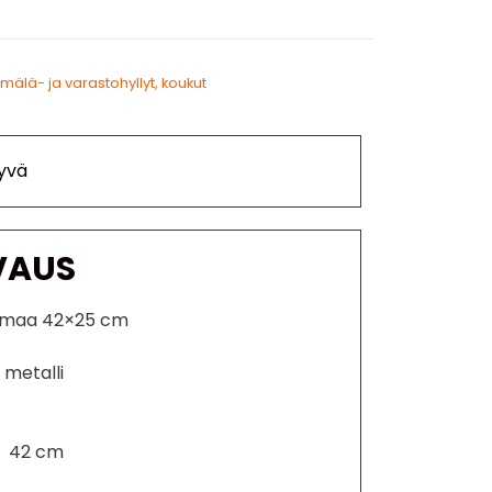
mälä- ja varastohyllyt, koukut
yvä
VAUS
armaa 42×25 cm
 metalli
s 42 cm