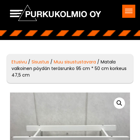
Etusivu
/
Sisustus
/
Muu sisustustavara
/ Matala
valkoinen pöydän teräsrunko 95 cm * 50 cm korkeus
47,5 cm