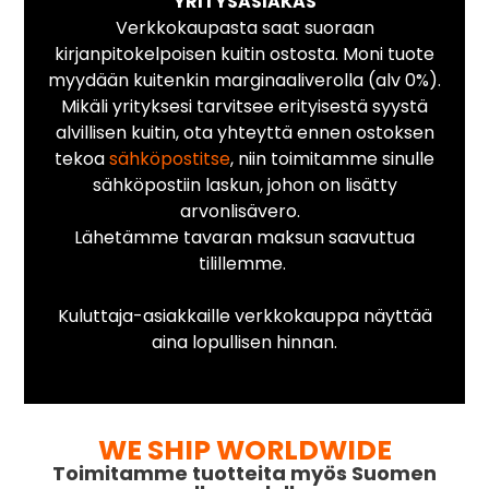
YRITYSASIAKAS
Verkkokaupasta saat suoraan
kirjanpitokelpoisen kuitin ostosta. Moni tuote
myydään kuitenkin marginaaliverolla (alv 0%).
Mikäli yrityksesi tarvitsee erityisestä syystä
alvillisen kuitin, ota yhteyttä ennen ostoksen
tekoa
sähköpostitse
, niin toimitamme sinulle
sähköpostiin laskun, johon on lisätty
arvonlisävero.
Lähetämme tavaran maksun saavuttua
tilillemme.
Kuluttaja-asiakkaille verkkokauppa näyttää
aina lopullisen hinnan.
WE SHIP WORLDWIDE
Toimitamme tuotteita myös Suomen