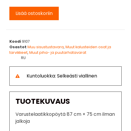
Lisää ostoskoriin
Koodi
9107
Osastot
Muu sisustustavara
,
Muut kalusteiden osat ja
tarvikkeet
,
Muut piha- ja puutarhatavarat
RU
Kuntoluokka: Selkeästi viallinen
TUOTEKUVAUS
Varustelaatikkopöytä 87 cm × 75 cm ilman
jalkoja