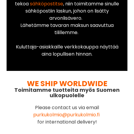
tekoa
sähköpostitse
, niin toimitamme sinulle
sähköpostiin laskun, johon on lisätty
arvonlisävero.
Lähetämme tavaran maksun saavuttua
tilillemme.
Kuluttaja-asiakkaille verkkokauppa näyttää
aina lopullisen hinnan.
WE SHIP WORLDWIDE
Toimitamme tuotteita myös Suomen
ulkopuolelle
Please contact us via email
purkukolmio@purkukolmio.fi
for international delivery!