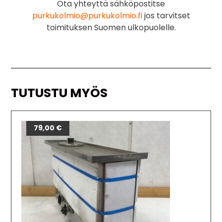
Ota yhteyttä sähköpostitse
purkukolmio@purkukolmio.fi
jos tarvitset
toimituksen Suomen ulkopuolelle.
TUTUSTU MYÖS
79,00
€