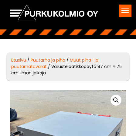
Etusivu
/
Puutarha ja piha
/
Muut piha- ja
puutarhatavarat
/ Varustelaatikkopöytä 87 cm × 75
cm ilman jalkoja