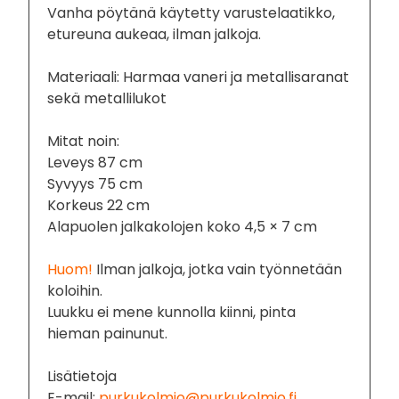
Vanha pöytänä käytetty varustelaatikko,
etureuna aukeaa, ilman jalkoja.
Materiaali: Harmaa vaneri ja metallisaranat
sekä metallilukot
Mitat noin:
Leveys 87 cm
Syvyys 75 cm
Korkeus 22 cm
Alapuolen jalkakolojen koko 4,5 × 7 cm
Huom!
Ilman jalkoja, jotka vain työnnetään
koloihin.
Luukku ei mene kunnolla kiinni, pinta
hieman painunut.
Lisätietoja
E-mail:
purkukolmio@purkukolmio.fi