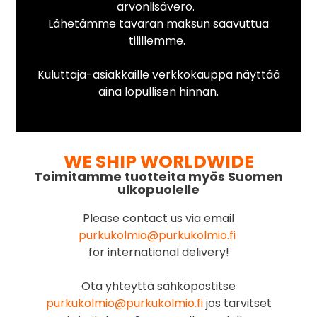
arvonlisävero.
Lähetämme tavaran maksun saavuttua
tilillemme.
Kuluttaja-asiakkaille verkkokauppa näyttää
aina lopullisen hinnan.
WE SHIP WORLDWIDE
Toimitamme tuotteita myös Suomen
ulkopuolelle
Please contact us via email
purkukolmio@purkukolmio.fi
for international delivery!
Ota yhteyttä sähköpostitse
purkukolmio@purkukolmio.fi
jos tarvitset