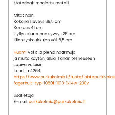
Materiaali: maalattu metalli
Mitat noin:
Kokonaisleveys 89,5 cm
Korkeus 41 cm
Hyllyn alareunan syvyys 26 cm
Kiinnityskoukkujen väli 6,5 cm
Huom!
Voi olla pieniä naarmuja
ja muita käytön jälkiä. Tähän telineeseen
sopiva valaisin
koodilla 4264.
https://www.purkukolmio.fi/tuote/loisteputkivalai
fagerhult-typ-10801-1013-1x14w-230v
Lisätietoja
E-mail:
purkukolmio@purkukolmio.fi