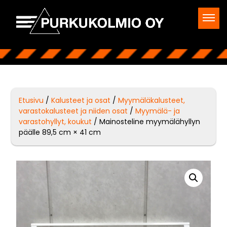
Etusivu
/
Kalusteet ja osat
/
Myymäläkalusteet,
varastokalusteet ja niiden osat
/
Myymälä- ja
varastohyllyt, koukut
/ Mainosteline myymälähyllyn
päälle 89,5 cm × 41 cm