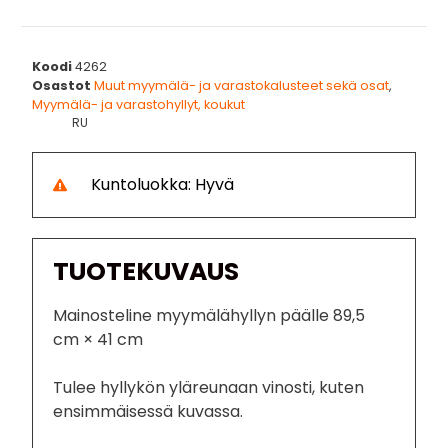
Koodi
4262
Osastot
Muut myymälä- ja varastokalusteet sekä osat
,
Myymälä- ja varastohyllyt, koukut
RU
Kuntoluokka: Hyvä
TUOTEKUVAUS
Mainosteline myymälähyllyn päälle 89,5
cm × 41 cm
Tulee hyllykön yläreunaan vinosti, kuten
ensimmäisessä kuvassa.