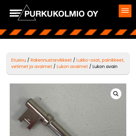
Etusivu
/
Rakennustarvikkeet
/
Lukko-osat, painikkeet,
vetimet ja avaimet
/
Lukon avaimet
/ Lukon avain