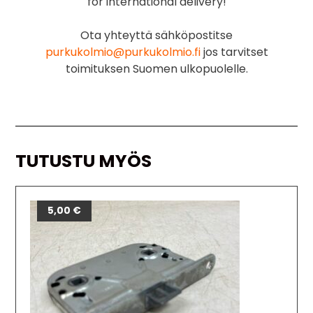
for international delivery!
Ota yhteyttä sähköpostitse
purkukolmio@purkukolmio.fi
jos tarvitset
toimituksen Suomen ulkopuolelle.
TUTUSTU MYÖS
5,00
€