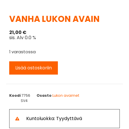
VANHA LUKON AVAIN
21,00
€
sis. Alv 0.0 %
1 varastossa
Lisää ostoskoriin
Koodi
7756
Osasto
Lukon avaimet
SV4
Kuntoluokka: Tyydyttävä