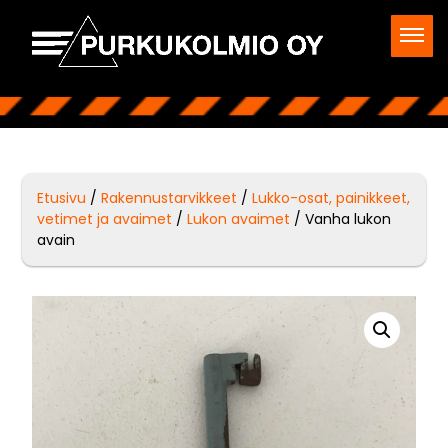
Etusivu
/
Rakennustarvikkeet
/
Lukko-osat, painikkeet,
vetimet ja avaimet
/
Lukon avaimet
/ Vanha lukon
avain