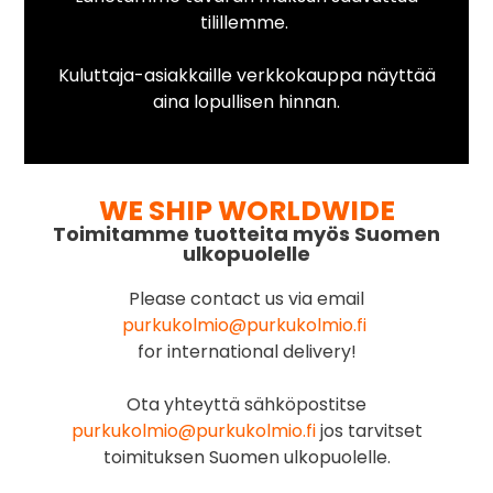
tilillemme.
Kuluttaja-asiakkaille verkkokauppa näyttää
aina lopullisen hinnan.
WE SHIP WORLDWIDE
Toimitamme tuotteita myös Suomen
ulkopuolelle
Please contact us via email
purkukolmio@purkukolmio.fi
for international delivery!
Ota yhteyttä sähköpostitse
purkukolmio@purkukolmio.fi
jos tarvitset
toimituksen Suomen ulkopuolelle.