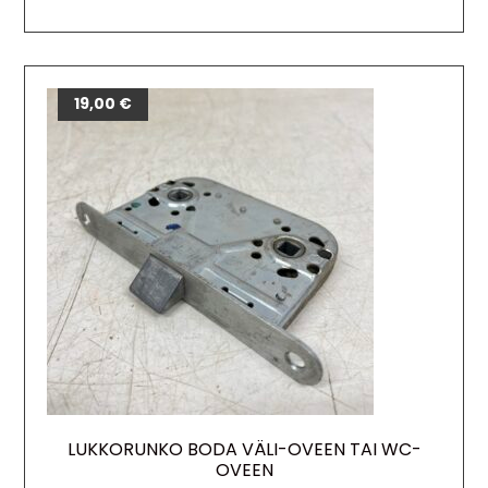
12,00
19,00
€
€
LUKKORUNKO BODA VÄLI-OVEEN TAI WC-
OVEEN