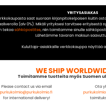
YRITYSASIAKAS
rkkokaupasta saat suoraan kirjanpitokelpoisen kuitin ost
liverolla (alv 0%). Mikäli yrityksesi tarvitsee erityisestä s
n tekoa
sähköpostitse
, niin toimitamme sinulle sähköposti
Lähetämme tavaran maksun saavuttua
Kuluttaja-asiakkaille verkkokauppa näyttää ai
WE SHIP WORLDWI
Toimitamme tuotteita myös Suomen ul
Please contact us via email
Ota y
purkukolmio@purkukolmio.fi
purkukolmio
for international delivery!
toimituk