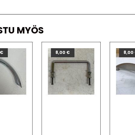
STU MYÖS
€
8,00
€
8,00