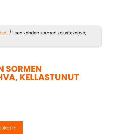
osat
/ Leea kahden sormen kalustekahva,
N SORMEN
VA, KELLASTUNUT
oskoriin