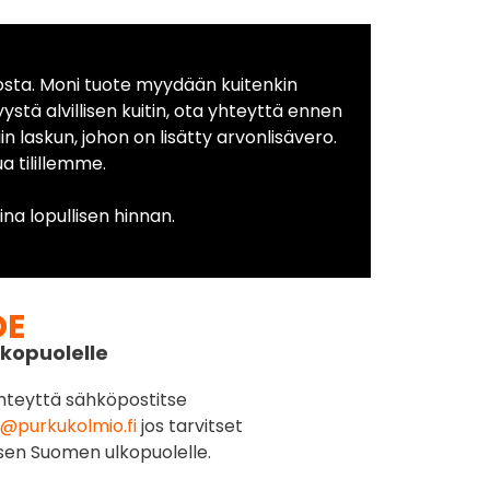
osta. Moni tuote myydään kuitenkin
yystä alvillisen kuitin, ota yhteyttä ennen
in laskun, johon on lisätty arvonlisävero.
 tilillemme.
na lopullisen hinnan.
DE
kopuolelle
hteyttä sähköpostitse
@purkukolmio.fi
jos tarvitset
sen Suomen ulkopuolelle.