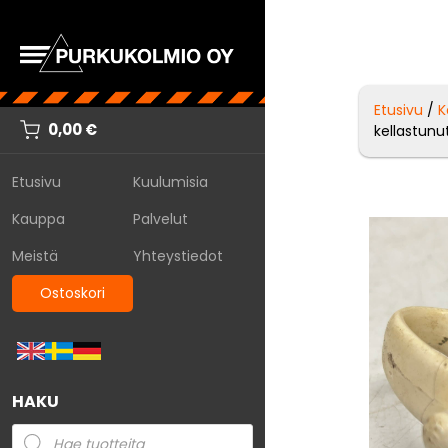
Etusivu
/
K
0,00
€
kellastunu
Etusivu
Kuulumisia
Kauppa
Palvelut
Meistä
Yhteystiedot
Ostoskori
HAKU