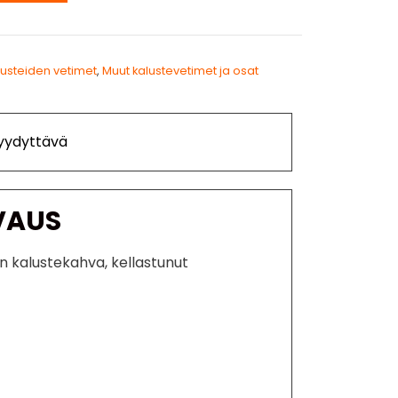
lusteiden vetimet
,
Muut kalustevetimet ja osat
Tyydyttävä
VAUS
 kalustekahva, kellastunut