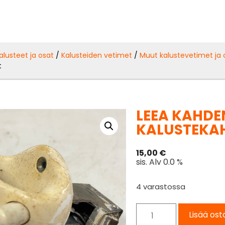
alusteet ja osat
/
Kalusteiden vetimet
/
Muut kalustevetimet ja 
t
LEEA KAHDE
KALUSTEKAH
15,00
€
sis. Alv 0.0 %
4 varastossa
Lisää ost