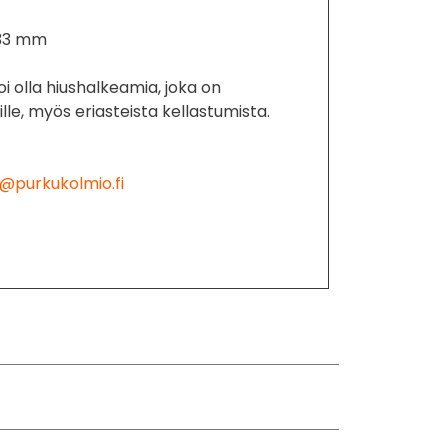
i 33 mm
oi olla hiushalkeamia, joka on
ille, myös eriasteista kellastumista.
@purkukolmio.fi