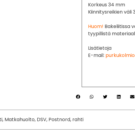
Korkeus 34 mm
Kiinnitysreikien väl
Huom!
Bakeliitissa v
tyypillistä materiaal
Lisätietoja
E-mail:
purkukolmio
ti, Matkahuolto, DSV, Postnord, rahti