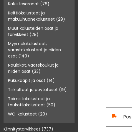
Kalustesaranat
(78)
Keittiökalusteet ja
makuuhuonekalusteet
(29)
Muut kalusteiden osat ja
tarvikkeet
(28)
Myymäläkalusteet,
varastokalusteet ja niiden
osat
(149)
Naulakot, vaatekoukut ja
niiden osat
(33)
Pukukaapit ja osat
(14)
Tiskialtaat ja pöytätasot
(19)
Toimistokalusteet ja
taukotilakalusteet
(50)
WC-kalusteet
(20)
Pos
Kiinnitystarvikkeet
(737)