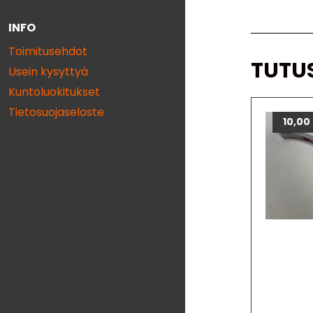
INFO
Toimitusehdot
TUTU
Usein kysyttyä
Kuntoluokitukset
Tietosuojaseloste
10,00