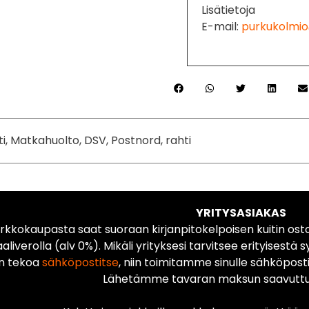
Lisätietoja
E-mail:
purkukolmio
ti, Matkahuolto, DSV, Postnord, rahti
YRITYSASIAKAS
rkkokaupasta saat suoraan kirjanpitokelpoisen kuitin ost
liverolla (alv 0%). Mikäli yrityksesi tarvitsee erityisestä s
n tekoa
sähköpostitse
, niin toimitamme sinulle sähköposti
Lähetämme tavaran maksun saavuttua