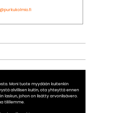
@purkukolmio.fi
osta. Moni tuote myydään kuitenkin
yystä alvillisen kuitin, ota yhteyttä ennen
in laskun, johon on lisätty arvonlisävero.
 tilillemme.