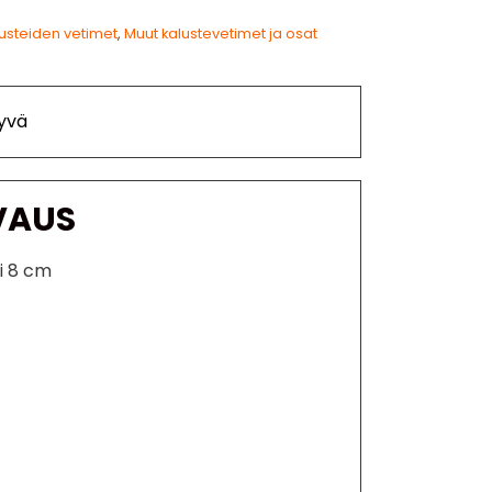
usteiden vetimet
,
Muut kalustevetimet ja osat
yvä
VAUS
i 8 cm