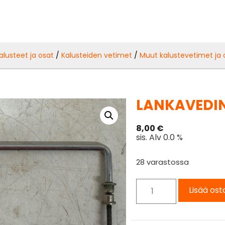
alusteet ja osat
/
Kalusteiden vetimet
/
Muut kalustevetimet ja 
LANKAVEDIN
8,00
€
sis. Alv 0.0 %
28 varastossa
Lisää ost