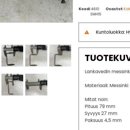
Koodi
4610
Osastot
Kal
SMH15
Kuntoluokka: H
TUOTEKU
Lankavedin messink
Materiaali: Messinki
Mitat noin:
Pituus 79 mm
Syvyys 27 mm
Paksuus 4,5 mm