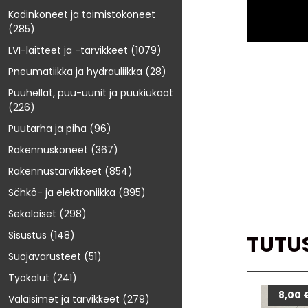
Kodinkoneet ja toimistokoneet
(285)
LVI-laitteet ja -tarvikkeet
(1079)
Pneumatiikka ja hydrauliikka
(28)
Puuhellat, puu-uunit ja puukiukaat
(226)
Puutarha ja piha
(96)
Rakennuskoneet
(367)
Rakennustarvikkeet
(854)
Sähkö- ja elektroniikka
(895)
Sekalaiset
(298)
Sisustus
(148)
TUTU
Suojavarusteet
(51)
Työkalut
(241)
8,00
Valaisimet ja tarvikkeet
(279)