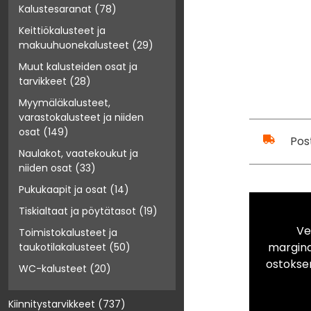
Kalustesaranat
(78)
Keittiökalusteet ja
makuuhuonekalusteet
(29)
Muut kalusteiden osat ja
tarvikkeet
(28)
Myymäläkalusteet,
varastokalusteet ja niiden
osat
(149)
Pos
Naulakot, vaatekoukut ja
niiden osat
(33)
Pukukaapit ja osat
(14)
Tiskialtaat ja pöytätasot
(19)
Ve
Toimistokalusteet ja
marginaa
taukotilakalusteet
(50)
ostokse
WC-kalusteet
(20)
Kiinnitystarvikkeet
(737)