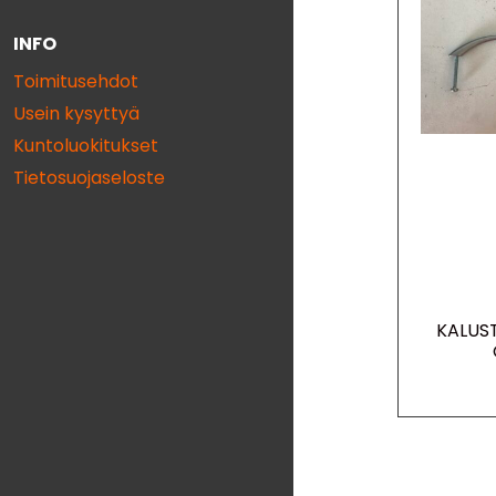
INFO
Toimitusehdot
Usein kysyttyä
Kuntoluokitukset
Tietosuojaseloste
KALUST