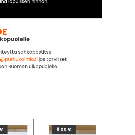
na lopullisen hinnan.
DE
kopuolelle
hteyttä sähköpostitse
@purkukolmio.fi
jos tarvitset
sen Suomen ulkopuolelle.
€
8,00
€