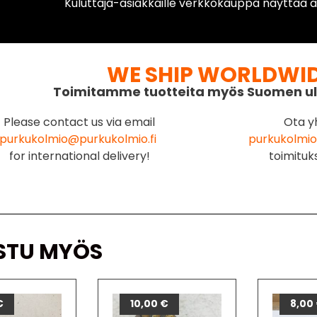
Kuluttaja-asiakkaille verkkokauppa näyttää ai
WE SHIP WORLDWI
Toimitamme tuotteita myös Suomen ul
Please contact us via email
Ota y
purkukolmio@purkukolmio.fi
purkukolmio
for international delivery!
toimituk
STU MYÖS
€
10,00
€
8,00