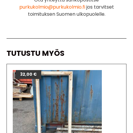
purkukolmio@purkukolmio.fi
jos tarvitset
toimituksen Suomen ulkopuolelle.
TUTUSTU MYÖS
32,00
€