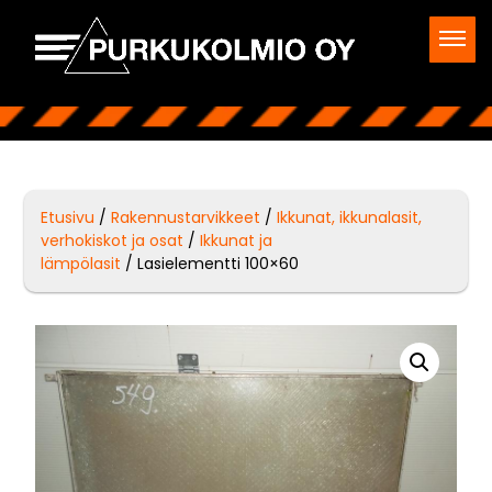
Etusivu
/
Rakennustarvikkeet
/
Ikkunat, ikkunalasit,
verhokiskot ja osat
/
Ikkunat ja
lämpölasit
/ Lasielementti 100×60