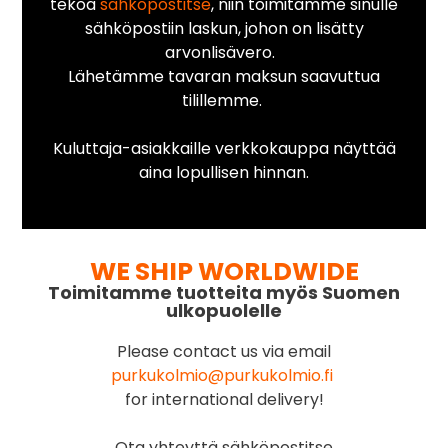
tekoa
sähköpostitse
, niin toimitamme sinulle
sähköpostiin laskun, johon on lisätty
arvonlisävero.
Lähetämme tavaran maksun saavuttua
tilillemme.
Kuluttaja-asiakkaille verkkokauppa näyttää
aina lopullisen hinnan.
WE SHIP WORLDWIDE
Toimitamme tuotteita myös Suomen
ulkopuolelle
Please contact us via email
purkukolmio@purkukolmio.fi
for international delivery!
Ota yhteyttä sähköpostitse