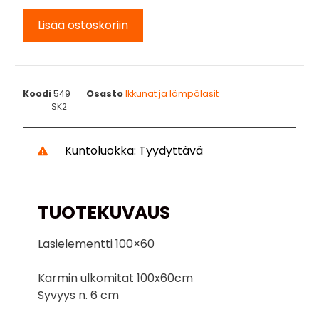
Lisää ostoskoriin
Koodi
549
Osasto
Ikkunat ja lämpölasit
SK2
Kuntoluokka: Tyydyttävä
TUOTEKUVAUS
Lasielementti 100×60
Karmin ulkomitat 100x60cm
Syvyys n. 6 cm