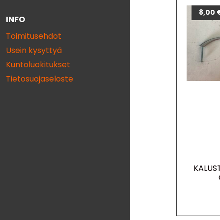
8,00
INFO
Toimitusehdot
Usein kysyttyä
Kuntoluokitukset
Tietosuojaseloste
KALUST