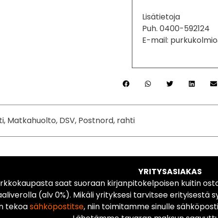
Lisätietoja
Puh. 0400-592124
E-mail: purkukolmi
ti, Matkahuolto, DSV, Postnord, rahti
YRITYSASIAKAS
rkkokaupasta saat suoraan kirjanpitokelpoisen kuitin ost
liverolla (alv 0%). Mikäli yrityksesi tarvitsee erityisestä s
n tekoa
sähköpostitse
, niin toimitamme sinulle sähköposti