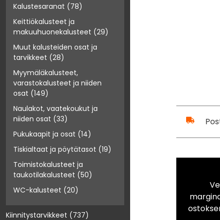
Kalustesaranat
(78)
Keittiökalusteet ja
makuuhuonekalusteet
(29)
Muut kalusteiden osat ja
tarvikkeet
(28)
Myymäläkalusteet,
varastokalusteet ja niiden
osat
(149)
Naulakot, vaatekoukut ja
niiden osat
(33)
Pos
Pukukaapit ja osat
(14)
Tiskialtaat ja pöytätasot
(19)
Toimistokalusteet ja
taukotilakalusteet
(50)
Ve
WC-kalusteet
(20)
marginaa
ostokse
Kiinnitystarvikkeet
(737)