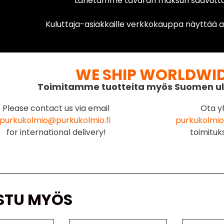
Lähetämme tavaran maksun saavuttua
Kuluttaja-asiakkaille verkkokauppa näyttää ai
WE SHIP WORLDWI
Toimitamme tuotteita myös Suomen ul
Please contact us via email
Ota y
purkukolmio@purkukolmio.fi
purkukolmio
for international delivery!
toimituk
STU MYÖS