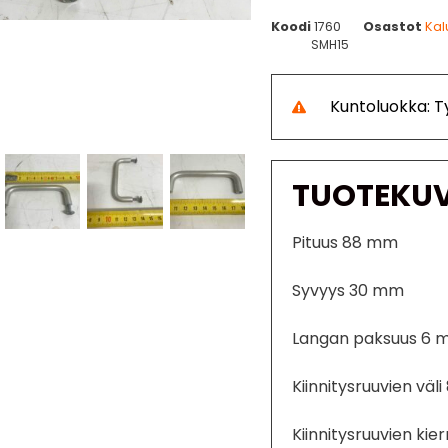
Koodi
1760
Osastot
Kal
SMH15
Kuntoluokka: 
TUOTEKU
Pituus 88 mm
Syvyys 30 mm
Langan paksuus 6
Kiinnitysruuvien väl
Kiinnitysruuvien kie