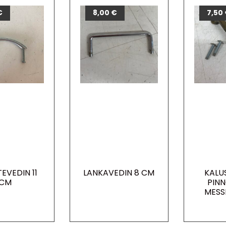
€
8,00
€
7,50
EVEDIN 11
LANKAVEDIN 8 CM
KALU
CM
PIN
MESSI