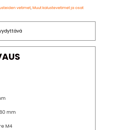
usteiden vetimet
,
Muut kalustevetimet ja osat
Tyydyttävä
VAUS
 mm
i 80 mm
rre M4