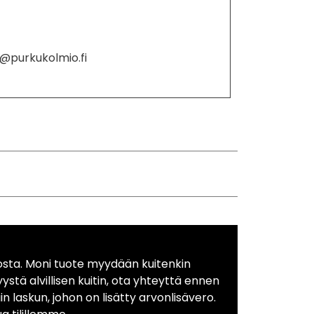
o@purkukolmio.fi
osta. Moni tuote myydään kuitenkin
yystä alvillisen kuitin, ota yhteyttä ennen
in laskun, johon on lisätty arvonlisävero.