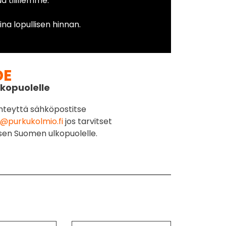
 tilillemme.
na lopullisen hinnan.
DE
kopuolelle
hteyttä sähköpostitse
@purkukolmio.fi
jos tarvitset
sen Suomen ulkopuolelle.