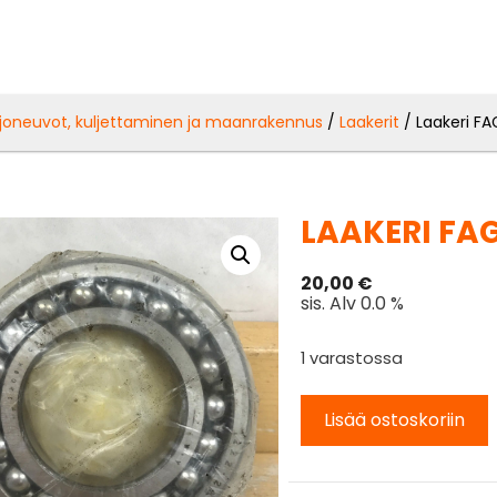
joneuvot, kuljettaminen ja maanrakennus
/
Laakerit
/ Laakeri F
LAAKERI FAG
20,00
€
sis. Alv 0.0 %
1 varastossa
Lisää ostoskoriin