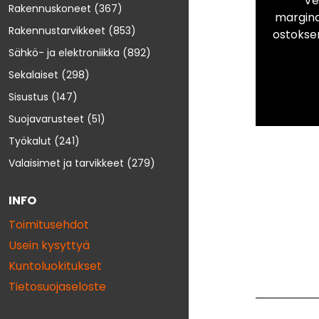
Ve
Rakennuskoneet
(367)
marginaa
Rakennustarvikkeet
(853)
ostokse
Sähkö- ja elektroniikka
(892)
Sekalaiset
(298)
Sisustus
(147)
Suojavarusteet
(51)
Työkalut
(241)
Valaisimet ja tarvikkeet
(279)
INFO
Toimitusehdot
Usein kysyttyä
Kuntoluokitukset
Tietosuojaseloste