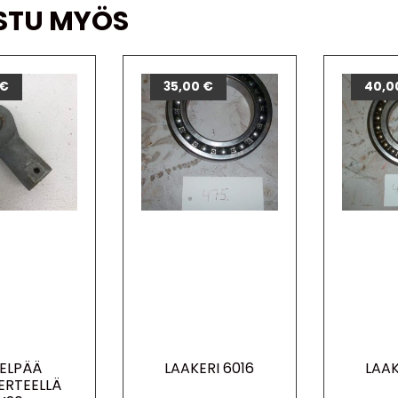
STU MYÖS
€
35,00
€
40,0
VELPÄÄ
LAAKERI 6016
LAAK
IERTEELLÄ