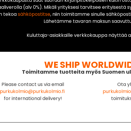
rkkokaupasta saat suoraan kirjanpitokelpoisen kuitin ost
liverolla (alv 0%). Mikäli yrityksesi tarvitsee erityisestä s
n tekoa
sähköpostitse
, niin toimitamme sinulle sähköposti
Lähetämme tavaran maksun saavuttua
Kuluttaja-asiakkaille verkkokauppa näyttää ai
WE SHIP WORLDWI
Toimitamme tuotteita myös Suomen ul
Please contact us via email
Ota y
purkukolmio@purkukolmio.fi
purkukolmio
for international delivery!
toimituk