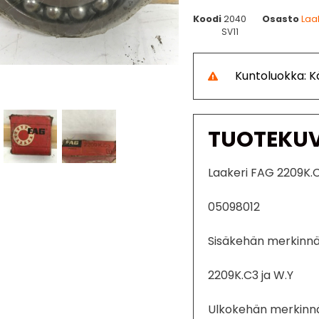
Koodi
2040
Osasto
Laa
SV11
Kuntoluokka: 
TUOTEKU
Laakeri FAG 2209K.
05098012
Sisäkehän merkinnä
2209K.C3 ja W.Y
Ulkokehän merkinnä