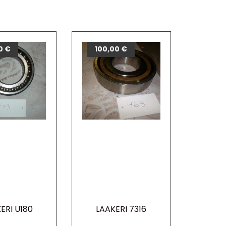
0
€
100,00
€
ERI U180
LAAKERI 7316