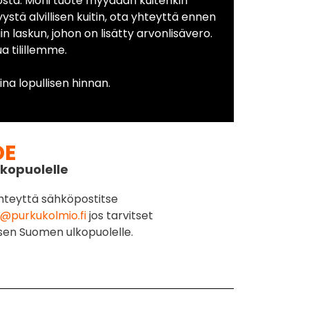
osta. Moni tuote myydään kuitenkin
yystä alvillisen kuitin, ota yhteyttä ennen
in laskun, johon on lisätty arvonlisävero.
 tilillemme.
na lopullisen hinnan.
DE
kopuolelle
hteyttä sähköpostitse
@purkukolmio.fi
jos tarvitset
sen Suomen ulkopuolelle.