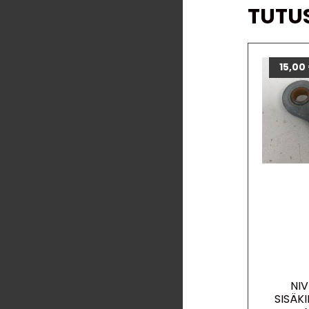
TUTU
15,00
NI
SISÄK