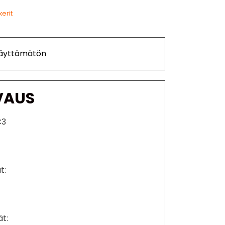
kerit
Käyttämätön
VAUS
C3
t:
t: