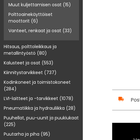
Muut kuljettamisen osat
(15)
Polttoainekäyttöiset
moottorit
(6)
Vanteet, renkaat ja osat
(33)
Hitsaus, polttoleikkaus ja
metallintyöstö
(80)
Kalusteet ja osat
(553)
Kiinnitystarvikkeet
(737)
Kodinkoneet ja toimistokoneet
(284)
LVI-laitteet ja -tarvikkeet
(1078)
Pos
Pneumatiikka ja hydrauliikka
(28)
Puuhellat, puu-uunit ja puukiukaat
(225)
Puutarha ja piha
(95)