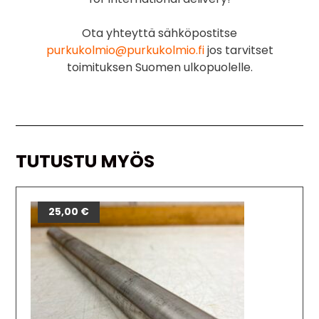
Ota yhteyttä sähköpostitse
purkukolmio@purkukolmio.fi
jos tarvitset
toimituksen Suomen ulkopuolelle.
TUTUSTU MYÖS
25,00
€