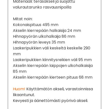
Materiaali: teräsakseli ja suojattu
valurautarunko rasvausnipoilla
Mitat noin:
Kokonaispituus 495 mm
Akselin kierrepään halkaisija 24 mm
Hihnapyörän ulkohalkaija 86 mm
Hihnapyörän leveys 35 mm
Laakeripukkien väli keskeltä keskelle 290
mm
Laakeripukkien kiinnitysreikien väli 95 mm
Akselin kierrepään laippojen ulkohalkaisija
85 mm
Akselin kierrepään kierteen pituus 68 mm
Huom!
Käyttämätön akseli, varastoinnissa
likaantunut.
Kevyesti ja äänettömästi pyörivä akseli.