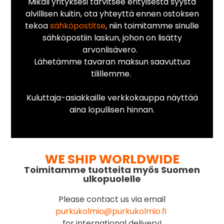
Mikäli yrityksesi tarvitsee erityisestä syystä
alvillisen kuitin, ota yhteyttä ennen ostoksen
tekoa
sähköpostitse
, niin toimitamme sinulle
sähköpostiin laskun, johon on lisätty
arvonlisävero.
Lähetämme tavaran maksun saavuttua
tilillemme.
Kuluttaja-asiakkaille verkkokauppa näyttää
aina lopullisen hinnan.
WE SHIP WORLDWIDE
Toimitamme tuotteita myös Suomen
ulkopuolelle
Please contact us via email
purkukolmio@purkukolmio.fi
for international delivery!