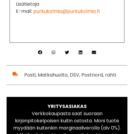
Lisätietoja
E-mail:
purkukolmio@purkukolmio.fi
Posti, Matkahuolto, DSV, Postnord, rahti
YRITYSASIAKAS
Verkkokaupasta saat suoraan
kirjanpitokelpoisen kuitin ostosta. Moni tuote
myydään kuitenkin marginaaliverolla (alv 0%).