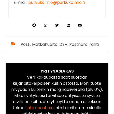
E-mail:
purkukolmio@purkukolmio.fi
Posti, Matkahuolto, DSV, Postnord, rahti
YRITYSASIAKAS
Verkkokaupasta saat suoraan
kirjanpitokelpoisen kuitin ostosta. Moni tuote
myydään kuitenkin marginaaliverolla (alv 0%).
Mikäli yrityksesi tarvitsee erityisestä syystä
alvillisen kuitin, ota yhteyttä ennen ostoksen
tekoa
sähköpostitse
, niin toimitamme sinulle
sähköpostiin laskun, johon on lisätty