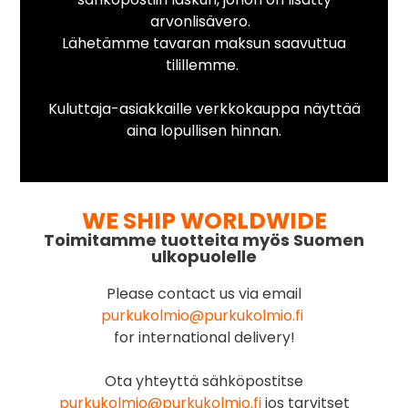
arvonlisävero.
Lähetämme tavaran maksun saavuttua
tilillemme.
Kuluttaja-asiakkaille verkkokauppa näyttää
aina lopullisen hinnan.
WE SHIP WORLDWIDE
Toimitamme tuotteita myös Suomen
ulkopuolelle
Please contact us via email
purkukolmio@purkukolmio.fi
for international delivery!
Ota yhteyttä sähköpostitse
purkukolmio@purkukolmio.fi
jos tarvitset