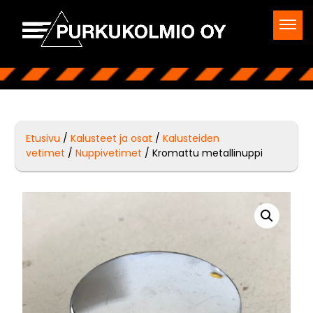
Etusivu
/
Kalusteet ja osat
/
Kalusteiden
vetimet
/
Nuppivetimet
/ Kromattu metallinuppi