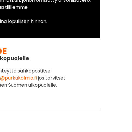
in laskun, johon on lisätty arvonlisävero.
 tilillemme.
na lopullisen hinnan.
DE
kopuolelle
hteyttä sähköpostitse
@purkukolmio.fi
jos tarvitset
sen Suomen ulkopuolelle.