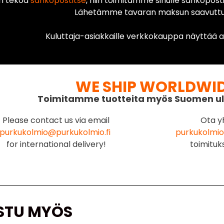
n tekoa
sähköpostitse
, niin toimitamme sinulle sähköposti
Lähetämme tavaran maksun saavuttua
Kuluttaja-asiakkaille verkkokauppa näyttää ai
WE SHIP WORLDWI
Toimitamme tuotteita myös Suomen ul
Please contact us via email
Ota y
purkukolmio@purkukolmio.fi
purkukolmio
for international delivery!
toimituk
STU MYÖS