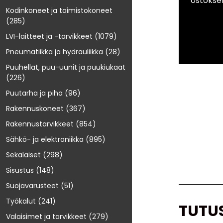
ostokse
Kodinkoneet ja toimistokoneet
(285)
LVI-laitteet ja -tarvikkeet
(1079)
Pneumatiikka ja hydrauliikka
(28)
Puuhellat, puu-uunit ja puukiukaat
(226)
Puutarha ja piha
(96)
Rakennuskoneet
(367)
Rakennustarvikkeet
(854)
Sähkö- ja elektroniikka
(895)
Sekalaiset
(298)
Sisustus
(148)
Suojavarusteet
(51)
Työkalut
(241)
TUTU
Valaisimet ja tarvikkeet
(279)