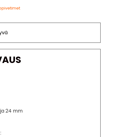
ppivetimet
yvä
VAUS
ija 24 mm
: