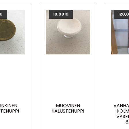
€
10,00
€
120,
INKINEN
MUOVINEN
VANHA
STENUPPI
KALUSTENUPPI
KOLM
VASE
8