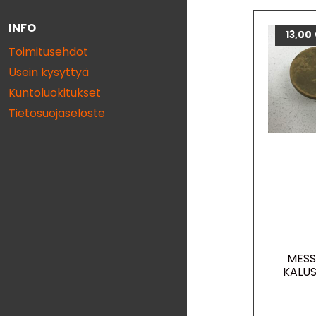
INFO
13,00
Toimitusehdot
Usein kysyttyä
Kuntoluokitukset
Tietosuojaseloste
MESS
KALU