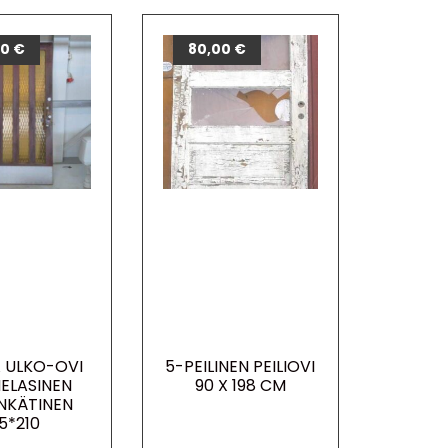
00
€
80,00
€
 ULKO-OVI
5-PEILINEN PEILIOVI
ELASINEN
90 X 198 CM
NKÄTINEN
5*210