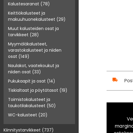
Kalustesaranat
(78)
Keittiökalusteet ja
makuuhuonekalusteet
(29)
Muut kalusteiden osat ja
tarvikkeet
(28)
Myymäläkalusteet,
varastokalusteet ja niiden
osat
(149)
Naulakot, vaatekoukut ja
niiden osat
(33)
Pos
Pukukaapit ja osat
(14)
Tiskialtaat ja pöytätasot
(19)
Toimistokalusteet ja
taukotilakalusteet
(50)
WC-kalusteet
(20)
Ve
marginaa
Kiinnitystarvikkeet
(737)