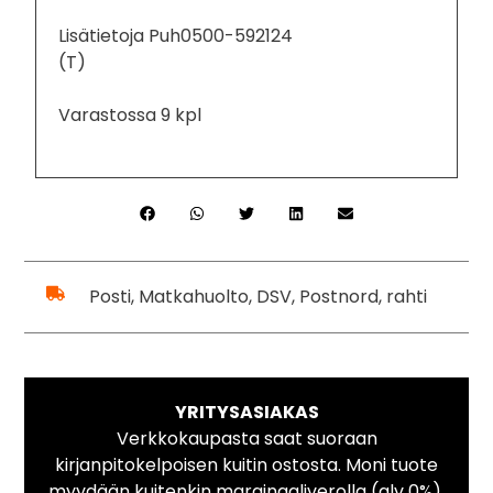
Lisätietoja Puh0500-592124
(T)
Varastossa 9 kpl
Posti, Matkahuolto, DSV, Postnord, rahti
YRITYSASIAKAS
Verkkokaupasta saat suoraan
kirjanpitokelpoisen kuitin ostosta. Moni tuote
myydään kuitenkin marginaaliverolla (alv 0%).