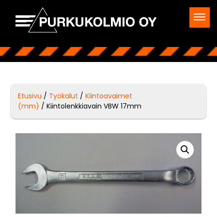
Etusivu
/
Työkalut
/
Kiintoavaimet
(mm)
/ Kiintolenkkiavain VBW 17mm