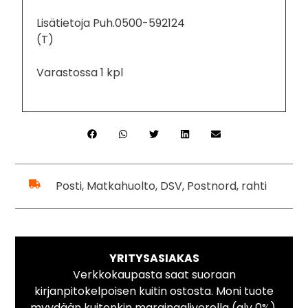
Lisätietoja Puh.0500-592124
(T)
Varastossa 1 kpl
Posti, Matkahuolto, DSV, Postnord, rahti
YRITYSASIAKAS
Verkkokaupasta saat suoraan
kirjanpitokelpoisen kuitin ostosta. Moni tuote
myydään kuitenkin marginaaliverolla (alv 0%).