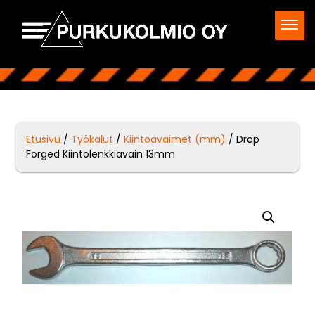
Etusivu
/
Työkalut
/
Kiintoavaimet (mm)
/ Drop
Forged Kiintolenkkiavain 13mm