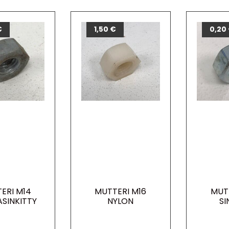
€
1,50
€
0,20
ERI M14
MUTTERI M16
MUT
SINKITTY
NYLON
SI