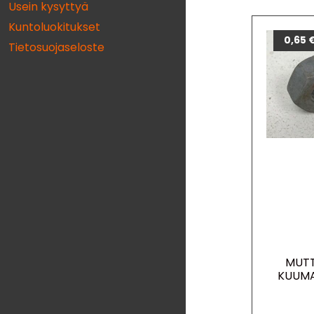
Usein kysyttyä
Kuntoluokitukset
0,65
Tietosuojaseloste
MUTT
KUUMA