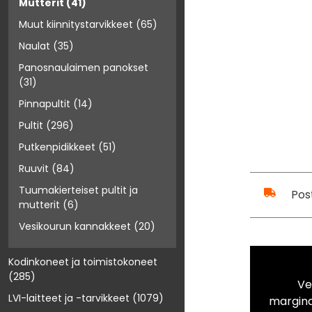
Mutterit
(41)
Muut kiinnitystarvikkeet
(65)
Naulat
(35)
Panosnaulaimen panokset
(31)
Pinnapultit
(14)
Pultit
(296)
Putkenpidikkeet
(51)
Ruuvit
(84)
Tuumakierteiset pultit ja
Pos
mutterit
(6)
Vesikourun kannakkeet
(20)
Kodinkoneet ja toimistokoneet
(285)
Ve
LVI-laitteet ja -tarvikkeet
(1079)
marginaa