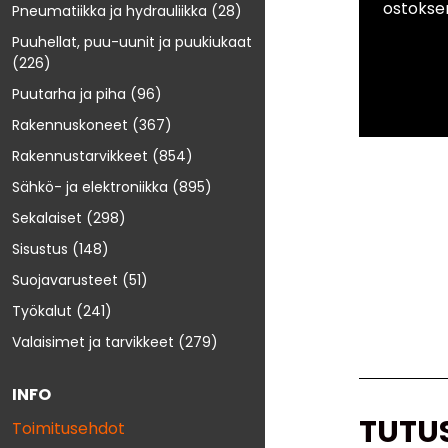
ostokse
Pneumatiikka ja hydrauliikka
(28)
Puuhellat, puu-uunit ja puukiukaat
(226)
Puutarha ja piha
(96)
Rakennuskoneet
(367)
Rakennustarvikkeet
(854)
Sähkö- ja elektroniikka
(895)
Sekalaiset
(298)
Sisustus
(148)
Suojavarusteet
(51)
Työkalut
(241)
Valaisimet ja tarvikkeet
(279)
INFO
TUTU
Toimitusehdot