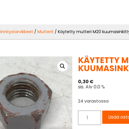
iinnitystarvikkeet
/
Mutterit
/ Käytetty mutteri M20 kuumasinkitt
KÄYTETTY M
KUUMASINK
0,30
€
sis. Alv 0.0 %
24 varastossa
Lisää ost