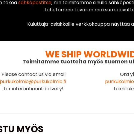
n tekoa
sähköpostitse
, niin toimitamme sinulle sähköposti
Lähetämme tavaran maksun saavuttua
Kuluttaja-asiakkaille verkkokauppa näyttää ai
WE SHIP WORLDWI
Toimitamme tuotteita myös Suomen ul
Please contact us via email
Ota y
purkukolmio@purkukolmio.fi
purkukolmio
for international delivery!
toimituk
STU MYÖS