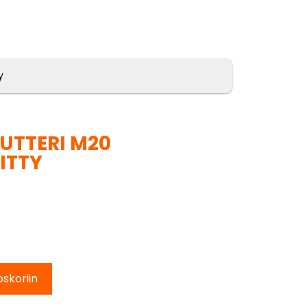
y
UTTERI M20
ITTY
oskoriin