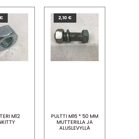
€
2,10
€
TERI M12
PULTTI M16 * 50 MM
NKITTY
MUTTERILLA JA
ALUSLEVYLLÄ