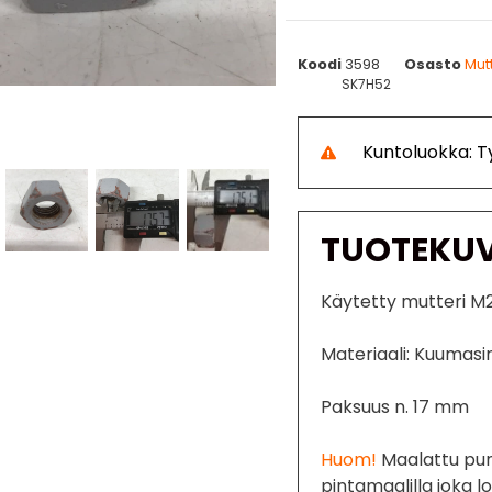
Koodi
3598
Osasto
Mutt
SK7H52
Kuntoluokka: 
TUOTEKU
Käytetty mutteri M
Materiaali: Kuumasin
Paksuus n. 17 mm
Huom!
Maalattu puna
pintamaalilla joka lo