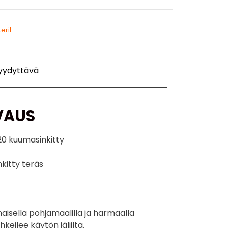
erit
Tyydyttävä
VAUS
20 kuumasinkitty
kitty teräs
isella pohjamaalilla ja harmaalla
hkeilee käytön jäljiltä.