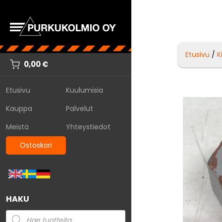
Etusivu
/
K
0,00
€
Etusivu
Kuulumisia
Kauppa
Palvelut
Meistä
Yhteystiedot
Ostoskori
HAKU