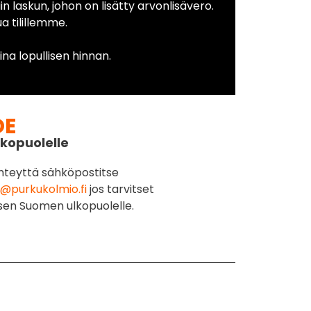
in laskun, johon on lisätty arvonlisävero.
 tilillemme.
na lopullisen hinnan.
DE
kopuolelle
hteyttä sähköpostitse
@purkukolmio.fi
jos tarvitset
sen Suomen ulkopuolelle.