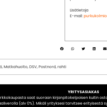
Lisätietoja
E-mail:
purkukolmio
ti, Matkahuolto, DSV, Postnord, rahti
YRITYSASIAKAS
rkkokaupasta saat suoraan kirjanpitokelpoisen kuitin ost
liverolla (alv 0%). Mikäli yrityksesi tarvitsee erityisestä s