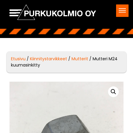
Etusivu
/
Kiinnitystarvikkeet
/
Mutterit
/ Mutteri M24
kuumasinkitty