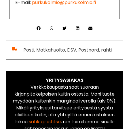
E-mail:
purkukolmio@purkukolmio.fi
Posti, Matkahuolto, DSV, Postnord, rahti
YRITYSASIAKAS
Verkkokaupasta saat suoraan
kirjanpitokelpoisen kuitin ostosta. Moni tuote
myydään kuitenkin marginaaliverolla (alv 0%).
Mikäli yrityksesi tarvitsee erityisestä syystä
alvillisen kuitin, ota yhteyttä ennen ostoksen
tekoa
sähköpostitse
, niin toimitamme sinulle
sähköpostiin laskun, johon on lisätty