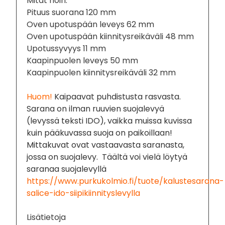
Mitat noin:
Pituus suorana 120 mm
Oven upotuspään leveys 62 mm
Oven upotuspään kiinnitysreikäväli 48 mm
Upotussyvyys 11 mm
Kaapinpuolen leveys 50 mm
Kaapinpuolen kiinnitysreikäväli 32 mm
Huom!
Kaipaavat puhdistusta rasvasta.
Sarana on ilman ruuvien suojalevyä
(levyssä teksti IDO), vaikka muissa kuvissa
kuin pääkuvassa suoja on paikoillaan!
Mittakuvat ovat vastaavasta saranasta,
jossa on suojalevy. Täältä voi vielä löytyä
saranaa suojalevyllä
https://www.purkukolmio.fi/tuote/kalustesarana-
salice-ido-siipikiinnityslevylla
Lisätietoja