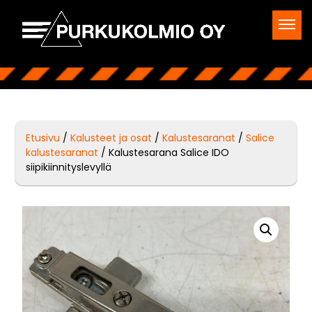
Etusivu
/
Kalusteet ja osat
/
Kalustesaranat
/
Salice
kalustesaranat
/ Kalustesarana Salice IDO
siipikiinnityslevyllä