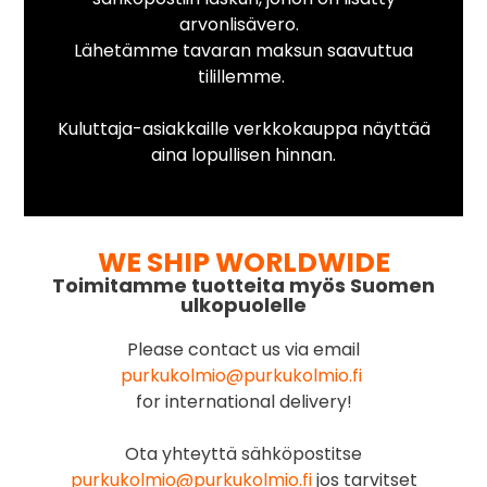
arvonlisävero.
Lähetämme tavaran maksun saavuttua
tilillemme.
Kuluttaja-asiakkaille verkkokauppa näyttää
aina lopullisen hinnan.
WE SHIP WORLDWIDE
Toimitamme tuotteita myös Suomen
ulkopuolelle
Please contact us via email
purkukolmio@purkukolmio.fi
for international delivery!
Ota yhteyttä sähköpostitse
purkukolmio@purkukolmio.fi
jos tarvitset