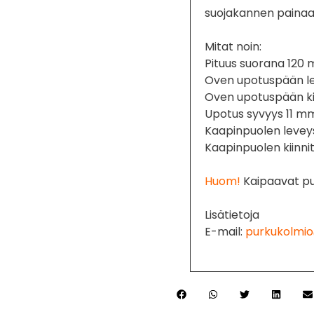
suojakannen painaa k
Mitat noin:
Pituus suorana 120
Oven upotuspään l
Oven upotuspään ki
Upotus syvyys 11 m
Kaapinpuolen leve
Kaapinpuolen kiinni
Huom!
Kaipaavat pu
Lisätietoja
E-mail:
purkukolmio