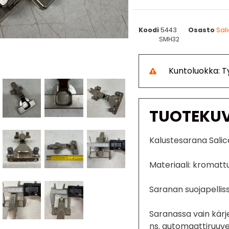
Koodi
5443
Osasto
Sal
SMH32
Kuntoluokka: 
TUOTEKU
Kalustesarana Salice 
Materiaali: kromatt
Saranan suojapellis
Saranassa vain kärje
ns. automaattiruuvej