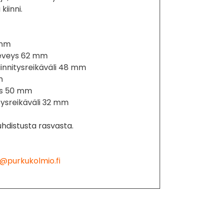
iinni.
 mm
eveys 62 mm
innitysreikäväli 48 mm
m
ys 50 mm
tysreikäväli 32 mm
hdistusta rasvasta.
@purkukolmio.fi