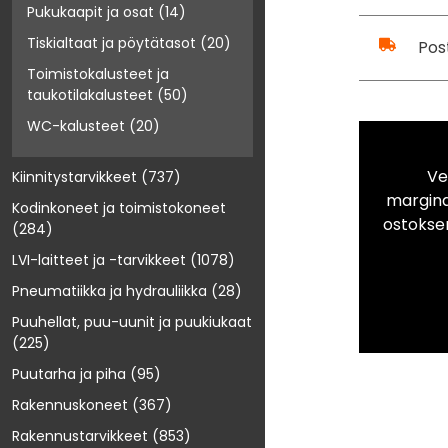
Pukukaapit ja osat
(14)
Tiskialtaat ja pöytätasot
(20)
Pos
Toimistokalusteet ja
taukotilakalusteet
(50)
WC-kalusteet
(20)
Ve
Kiinnitystarvikkeet
(737)
marginaa
Kodinkoneet ja toimistokoneet
ostokse
(284)
LVI-laitteet ja -tarvikkeet
(1078)
Pneumatiikka ja hydrauliikka
(28)
Puuhellat, puu-uunit ja puukiukaat
(225)
Puutarha ja piha
(95)
Rakennuskoneet
(367)
Rakennustarvikkeet
(853)