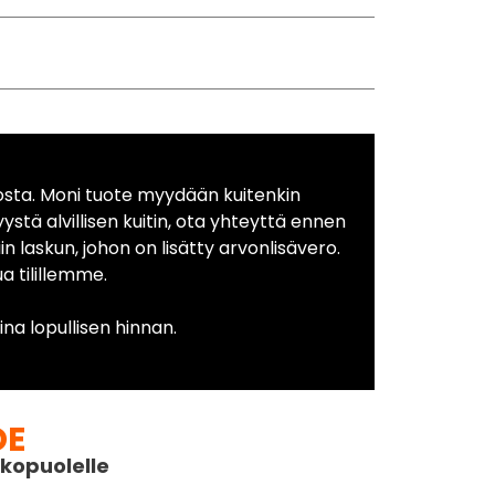
osta. Moni tuote myydään kuitenkin
yystä alvillisen kuitin, ota yhteyttä ennen
in laskun, johon on lisätty arvonlisävero.
 tilillemme.
na lopullisen hinnan.
DE
kopuolelle