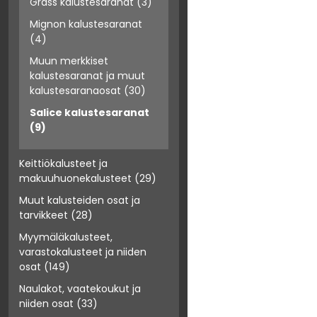
Grass kalustesaranat
(3)
Mignon kalustesaranat
(4)
Muun merkkiset
kalustesaranat ja muut
kalustesaranaosat
(30)
Salice kalustesaranat
(9)
Keittiökalusteet ja
makuuhuonekalusteet
(29)
Muut kalusteiden osat ja
tarvikkeet
(28)
Myymäläkalusteet,
varastokalusteet ja niiden
osat
(149)
Naulakot, vaatekoukut ja
niiden osat
(33)