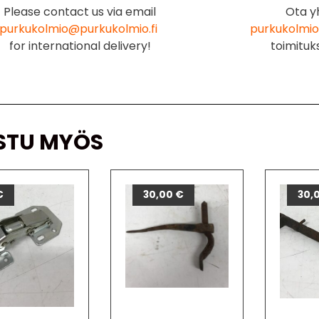
Please contact us via email
Ota y
purkukolmio@purkukolmio.fi
purkukolmio
for international delivery!
toimituk
STU MYÖS
€
30,00
€
30,