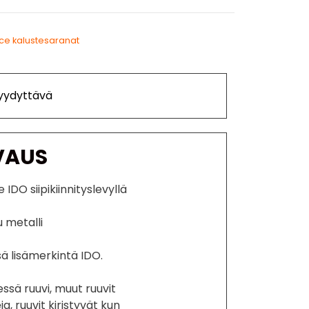
ice kalustesaranat
Tyydyttävä
VAUS
IDO siipikiinnityslevyllä
u metalli
sä lisämerkintä IDO.
ssä ruuvi, muut ruuvit
a, ruuvit kiristyvät kun