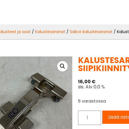
alusteet ja osat
/
Kalustesaranat
/
Salice kalustesaranat
/ Kalust
KALUSTESAR
SIIPIKIINNI
16,00
€
sis. Alv 0.0 %
6 varastossa
Lisää ost