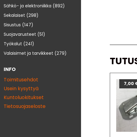
Sähkö- ja elektroniikka
(892)
Sekalaiset
(298)
Sisustus
(147)
Suojavarusteet
(51)
Työkalut
(241)
Valaisimet ja tarvikkeet
(279)
TUTU
INFO
Toimitusehdot
7,00
Usein kysyttyä
Kuntoluokitukset
Tietosuojaseloste