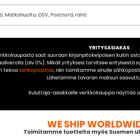
ti, Matkahuolto, DSV, Postnord, rahti
YRITYSASIAKAS
rkkokaupasta saat suoraan kirjanpitokelpoisen kuitin ost
liverolla (alv 0%). Mikäli yrityksesi tarvitsee erityisestä s
n tekoa
sähköpostitse
, niin toimitamme sinulle sähköposti
Lähetämme tavaran maksun saavuttua
Kuluttaja-asiakkaille verkkokauppa näyttää ai
WE SHIP WORLDWI
Toimitamme tuotteita myös Suomen ul