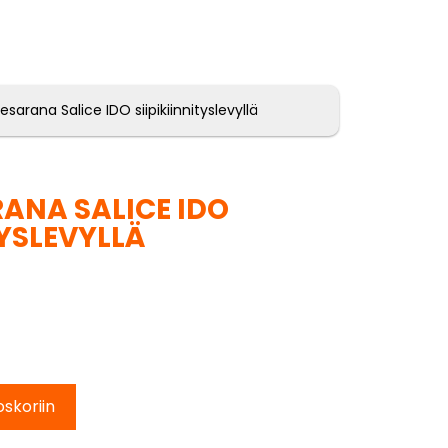
esarana Salice IDO siipikiinnityslevyllä
ANA SALICE IDO
TYSLEVYLLÄ
oskoriin