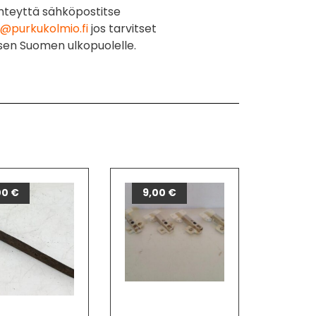
hteyttä sähköpostitse
@purkukolmio.fi
jos tarvitset
sen Suomen ulkopuolelle.
00
€
9,00
€