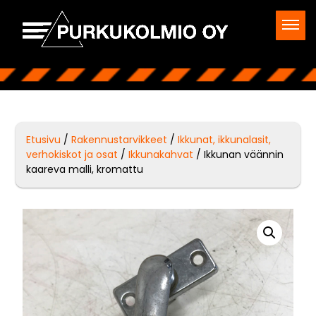
Etusivu
/
Rakennustarvikkeet
/
Ikkunat, ikkunalasit,
verhokiskot ja osat
/
Ikkunakahvat
/ Ikkunan väännin
kaareva malli, kromattu