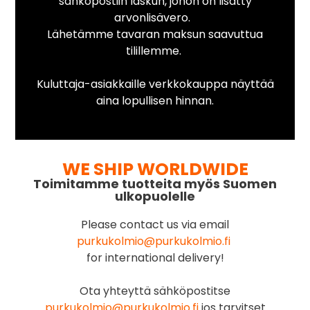
sähköpostiin laskun, johon on lisätty
arvonlisävero.
Lähetämme tavaran maksun saavuttua
tilillemme.
Kuluttaja-asiakkaille verkkokauppa näyttää
aina lopullisen hinnan.
WE SHIP WORLDWIDE
Toimitamme tuotteita myös Suomen
ulkopuolelle
Please contact us via email
purkukolmio@purkukolmio.fi
for international delivery!
Ota yhteyttä sähköpostitse
purkukolmio@purkukolmio.fi
jos tarvitset