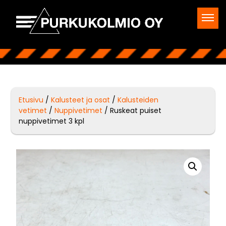
Etusivu
/
Kalusteet ja osat
/
Kalusteiden
vetimet
/
Nuppivetimet
/ Ruskeat puiset
nuppivetimet 3 kpl