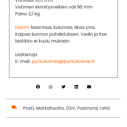
Vahvuus 16,5 mm
Vetimen kiinnitysreikien väli 96 mm
Paino 2,1 kg
Huom!
Naarmua, kulumaa, likaa yms.
Kaipaa kunnon puhdistuksen. Vedin ja itse
laatikko ei kuulu mukaan.
Lisätietoja
E-mail:
purkukolmio@purkukolmio.fi
Posti, Matkahuolto, DSV, Postnord, rahti