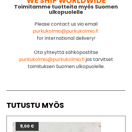
WE SHIP WORLDWIDE
Toimitamme tuotteita myös Suomen
ulkopuolelle
Please contact us via email
purkukolmio@purkukolmio.fi
for international delivery!
Ota yhteyttä sähköpostitse
purkukolmio@purkukolmio.fi
jos tarvitset
toimituksen Suomen ulkopuolelle.
TUTUSTU MYÖS
9,00
€