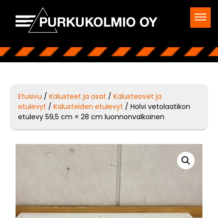
Etusivu
/
Kalusteet ja osat
/
Kalusteovet ja
etulevyt
/
Kalusteiden etulevyt
/ Holvi vetolaatikon
etulevy 59,5 cm × 28 cm luonnonvalkoinen