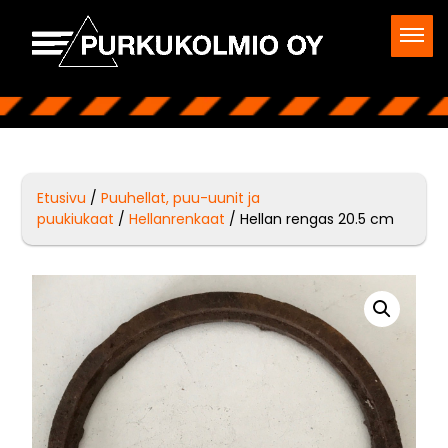
Etusivu
/
Puuhellat, puu-uunit ja
puukiukaat
/
Hellanrenkaat
/ Hellan rengas 20.5 cm