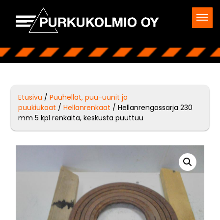
Etusivu
/
Puuhellat, puu-uunit ja
puukiukaat
/
Hellanrenkaat
/ Hellanrengassarja 230
mm 5 kpl renkaita, keskusta puuttuu