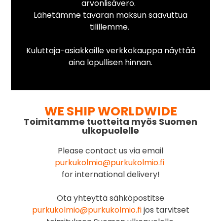
arvonlisävero.
Lähetämme tavaran maksun saavuttua
tilillemme.
Kuluttaja-asiakkaille verkkokauppa näyttää
aina lopullisen hinnan.
WE SHIP WORLDWIDE
Toimitamme tuotteita myös Suomen
ulkopuolelle
Please contact us via email
purkukolmio@purkukolmio.fi
for international delivery!
Ota yhteyttä sähköpostitse
purkukolmio@purkukolmio.fi
jos tarvitset