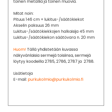
toinen metallia ja toinen muovia.
Mitat noin:
Pituus 146 cm + lukitus-/säätökiekot
Akselin paksuus 26 mm
Lukitus-/säätökiekkojen halkaisija 45 mm
Lukitus-/säätökiekon säätövara n. 20 mm
Huom!
T
ällä yhdistetään kuvassa
näkyvänlaisia sermejä toisiinsa, sermejä
löytyy koodeilla 2785, 2786, 2787 ja 2788.
Lisätietoja
E-mail:
purkukolmio@purkukolmio.fi