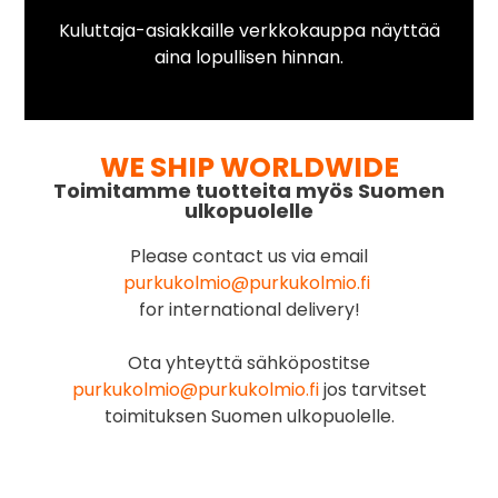
Kuluttaja-asiakkaille verkkokauppa näyttää
aina lopullisen hinnan.
WE SHIP WORLDWIDE
Toimitamme tuotteita myös Suomen
ulkopuolelle
Please contact us via email
purkukolmio@purkukolmio.fi
for international delivery!
Ota yhteyttä sähköpostitse
purkukolmio@purkukolmio.fi
jos tarvitset
toimituksen Suomen ulkopuolelle.