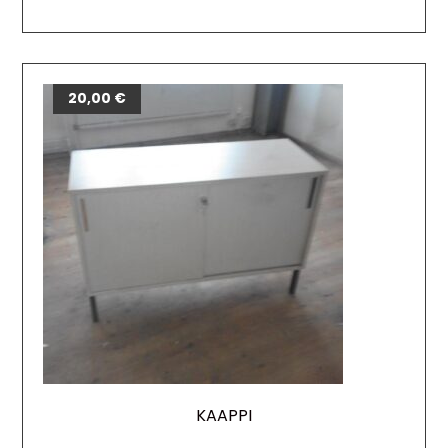
20,00
€
KAAPPI