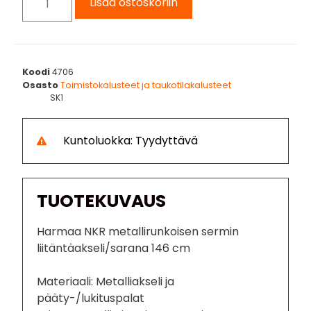
Lisää ostoskoriin
Koodi
4706
Osasto
Toimistokalusteet ja taukotilakalusteet
SK1
Kuntoluokka: Tyydyttävä
TUOTEKUVAUS
Harmaa NKR metallirunkoisen sermin
liitäntäakseli/sarana 146 cm
Materiaali: Metalliakseli ja
pääty-/lukituspalat