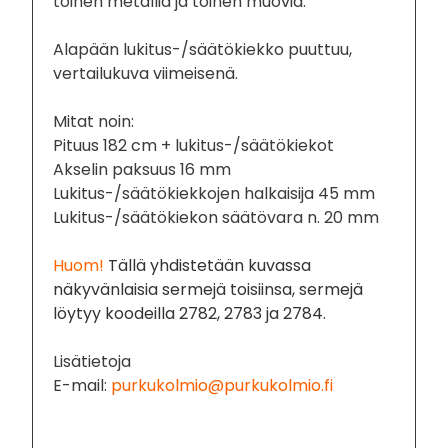
toinen metallia ja toinen muovia.
Alapään lukitus-/säätökiekko puuttuu,
vertailukuva viimeisenä.
Mitat noin:
Pituus 182 cm + lukitus-/säätökiekot
Akselin paksuus 16 mm
Lukitus-/säätökiekkojen halkaisija 45 mm
Lukitus-/säätökiekon säätövara n. 20 mm
Huom!
T
ällä yhdistetään kuvassa
näkyvänlaisia sermejä toisiinsa, sermejä
löytyy koodeilla 2782, 2783 ja 2784.
Lisätietoja
E-mail:
purkukolmio@purkukolmio.fi