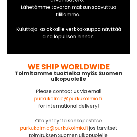
Lähetämme tavaran maksun saavuttua
tilillemme.
Kuluttaja-asiakkaille verkkokauppa näyttää
aina lopullisen hinnan.
WE SHIP WORLDWIDE
Toimitamme tuotteita myös Suomen
ulkopuolelle
Please contact us via email
purkukolmio@purkukolmio.fi
for international delivery!
Ota yhteyttä sähköpostitse
purkukolmio@purkukolmio.fi
jos tarvitset
toimituksen Suomen ulkopuolelle.