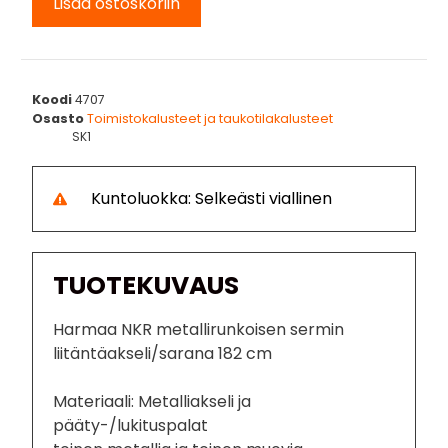
Lisää ostoskoriin
Koodi
4707
Osasto
Toimistokalusteet ja taukotilakalusteet
SK1
Kuntoluokka: Selkeästi viallinen
TUOTEKUVAUS
Harmaa NKR metallirunkoisen sermin
liitäntäakseli/sarana 182 cm
Materiaali: Metalliakseli ja
pääty-/lukituspalat