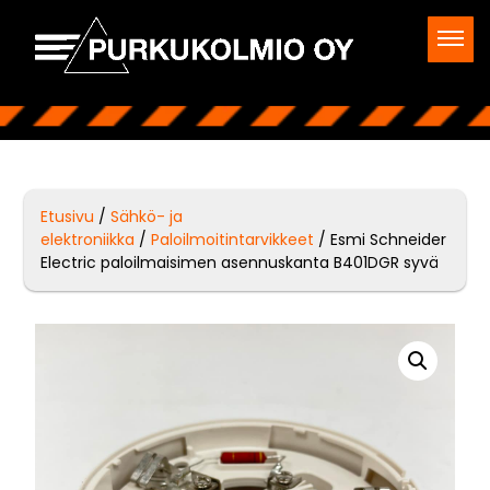
Etusivu
/
Sähkö- ja
elektroniikka
/
Paloilmoitintarvikkeet
/ Esmi Schneider
Electric paloilmaisimen asennuskanta B401DGR syvä