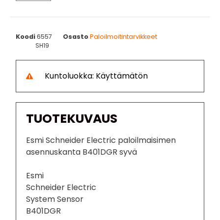
Koodi
6557
Osasto
Paloilmoitintarvikkeet
SH19
Kuntoluokka: Käyttämätön
TUOTEKUVAUS
Esmi Schneider Electric paloilmaisimen
asennuskanta B401DGR syvä
Esmi
Schneider Electric
System Sensor
B401DGR