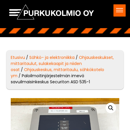
Etusivu
/
Sähkö- ja elektroniikka
/
Ohjauskeskukset,
mittaritaulut, sulakekaapit ja niiden
osat
/
Ohjauskeskus, mittaritaulu, sähkökotelo
ym
/ Paloilmoitinjärjestelmän imevä
savuilmaisinkeskus Securiton ASD 535-1