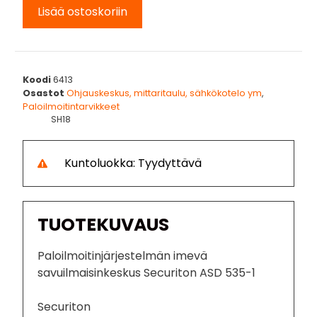
Lisää ostoskoriin
Koodi
6413
Osastot
Ohjauskeskus, mittaritaulu, sähkökotelo ym
,
Paloilmoitintarvikkeet
SH18
Kuntoluokka: Tyydyttävä
TUOTEKUVAUS
Paloilmoitinjärjestelmän imevä
savuilmaisinkeskus Securiton ASD 535-1
Securiton