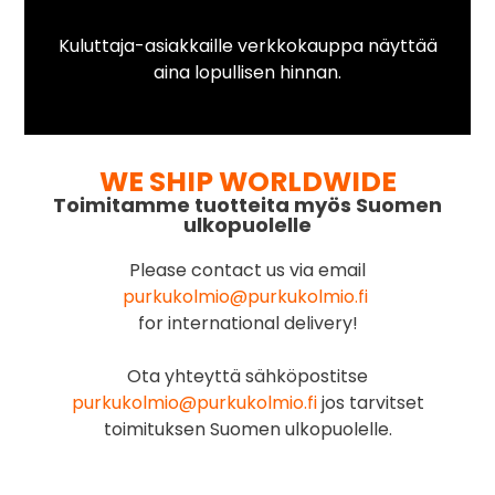
Kuluttaja-asiakkaille verkkokauppa näyttää
aina lopullisen hinnan.
WE SHIP WORLDWIDE
Toimitamme tuotteita myös Suomen
ulkopuolelle
Please contact us via email
purkukolmio@purkukolmio.fi
for international delivery!
Ota yhteyttä sähköpostitse
purkukolmio@purkukolmio.fi
jos tarvitset
toimituksen Suomen ulkopuolelle.