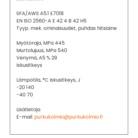
SFA/AWS A5.1 E7018
EN ISO 2560-A E 42 4 B 42 H5
Tyyp. mek. ominaisuudet, puhdas hitsiaine
Myötöraja, MPa 445
Murtolujuus, MPa 540
Venymä, A5 % 29
Iskusitkeys
Lämpötila, °C Iskusitkeys, J
-20 140
-40 70
Lisätietoja
E-mail:
purkukolmio@purkukolmio.fi