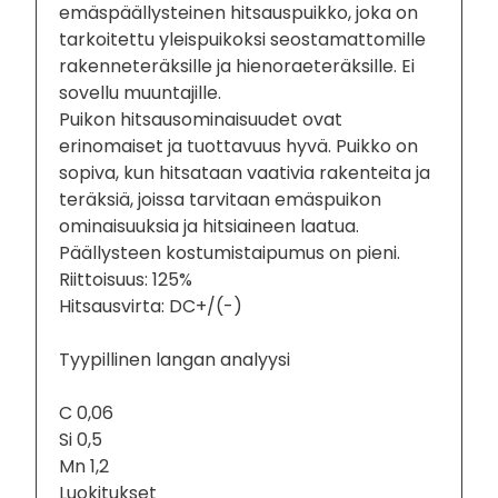
emäspäällysteinen hitsauspuikko, joka on
tarkoitettu yleispuikoksi seostamattomille
rakenneteräksille ja hienoraeteräksille. Ei
sovellu muuntajille.
Puikon hitsausominaisuudet ovat
erinomaiset ja tuottavuus hyvä. Puikko on
sopiva, kun hitsataan vaativia rakenteita ja
teräksiä, joissa tarvitaan emäspuikon
ominaisuuksia ja hitsiaineen laatua.
Päällysteen kostumistaipumus on pieni.
Riittoisuus: 125%
Hitsausvirta: DC+/(-)
Tyypillinen langan analyysi
C 0,06
Si 0,5
Mn 1,2
Luokitukset