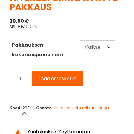
PAKKAUS
29,00
€
sis. Alv 0.0 %
Pakkauksen
kokonaispaino noin
Lisää ostoskoriin
Koodi
209
Osasto
Hitsauspuikot ja hitsauslangat
SV11
Kuntoluokka: Käyttämätön