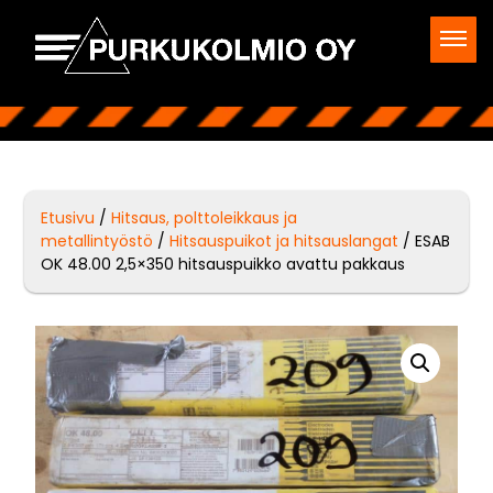
Etusivu
/
Hitsaus, polttoleikkaus ja
metallintyöstö
/
Hitsauspuikot ja hitsauslangat
/ ESAB
OK 48.00 2,5×350 hitsauspuikko avattu pakkaus