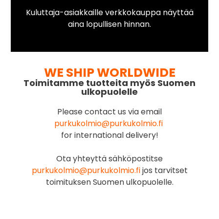
Kuluttaja-asiakkaille verkkokauppa näyttää
aina lopullisen hinnan.
WE SHIP WORLDWIDE
Toimitamme tuotteita myös Suomen
ulkopuolelle
Please contact us via email
purkukolmio@purkukolmio.fi
for international delivery!
Ota yhteyttä sähköpostitse
purkukolmio@purkukolmio.fi
jos tarvitset
toimituksen Suomen ulkopuolelle.