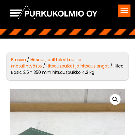
Etusivu
/
Hitsaus, polttoleikkaus ja
metallintyöstö
/
Hitsauspuikot ja hitsauslangat
/ Hilco
Basic 2,5 * 350 mm hitsauspuikko 4,2 kg