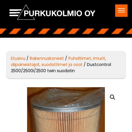
Etusivu
/
Rakennuskoneet
/
Puhaltimet, imurit,
alipaineistajat, suodattimet ja osat
/ Dustcontrol
2500/2500i/2500 twin suodatin