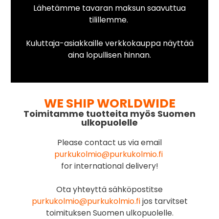
Lähetämme tavaran maksun saavuttua
tilillemme.
Kuluttaja-asiakkaille verkkokauppa näyttää
aina lopullisen hinnan.
WE SHIP WORLDWIDE
Toimitamme tuotteita myös Suomen
ulkopuolelle
Please contact us via email
purkukolmio@purkukolmio.fi
for international delivery!
Ota yhteyttä sähköpostitse
purkukolmio@purkukolmio.fi
jos tarvitset
toimituksen Suomen ulkopuolelle.