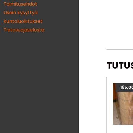
Toimitusehdot
Usein kysyttyä
Kuntoluokitukset
Tietosuojaseloste
TUTU
165,0