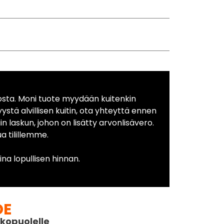
osta. Moni tuote myydään kuitenkin
yystä alvillisen kuitin, ota yhteyttä ennen
in laskun, johon on lisätty arvonlisävero.
 tilillemme.
na lopullisen hinnan.
DE
kopuolelle