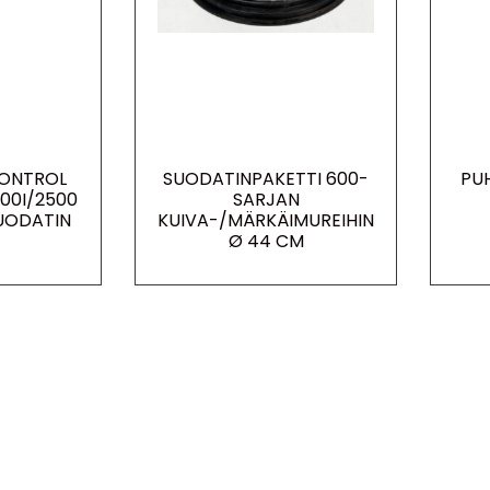
ONTROL
SUODATINPAKETTI 600-
PUH
00I/2500
SARJAN
UODATIN
KUIVA-/MÄRKÄIMUREIHIN
Ø 44 CM