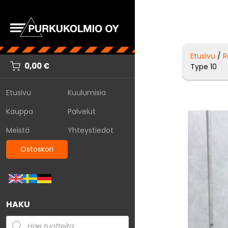
Etusivu
/
R
0,00
€
Type 10
Etusivu
Kuulumisia
Kauppa
Palvelut
Meistä
Yhteystiedot
Ostoskori
HAKU