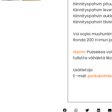
Kiinnityspahvin pitu
Kiinnityspahvin lev
Kiinnityspahvin au
Kiinnityspahvin tii
Voi sopia muuhunkin 
Ronda 200 H imuri j
Huom!
Pusseissa voi
tullutta vähäistä lik
Lisätietoja
E-mail:
purkukolmio