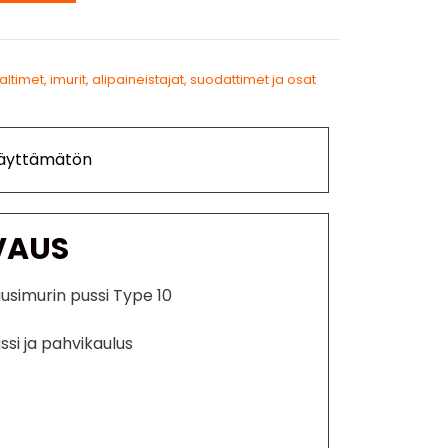
ltimet, imurit, alipaineistajat, suodattimet ja osat
Käyttämätön
VAUS
uusimurin pussi Type 10
ssi ja pahvikaulus