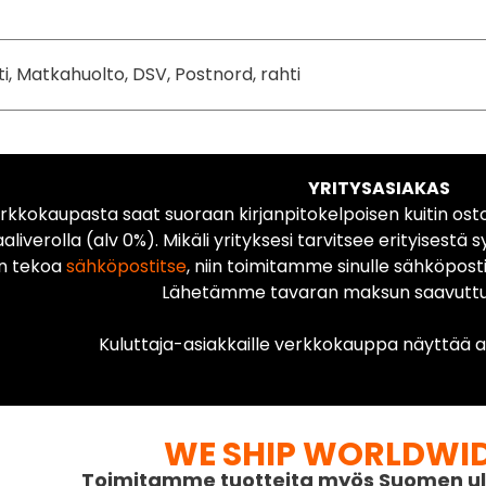
ti, Matkahuolto, DSV, Postnord, rahti
YRITYSASIAKAS
rkkokaupasta saat suoraan kirjanpitokelpoisen kuitin ost
liverolla (alv 0%). Mikäli yrityksesi tarvitsee erityisestä s
n tekoa
sähköpostitse
, niin toimitamme sinulle sähköposti
Lähetämme tavaran maksun saavuttua
Kuluttaja-asiakkaille verkkokauppa näyttää ai
WE SHIP WORLDWI
Toimitamme tuotteita myös Suomen ul