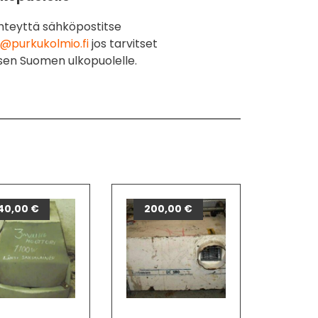
hteyttä sähköpostitse
@purkukolmio.fi
jos tarvitset
sen Suomen ulkopuolelle.
40,00
€
200,00
€