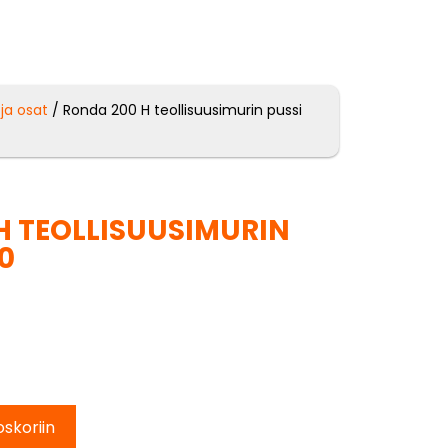
 ja osat
/ Ronda 200 H teollisuusimurin pussi
H TEOLLISUUSIMURIN
10
oskoriin