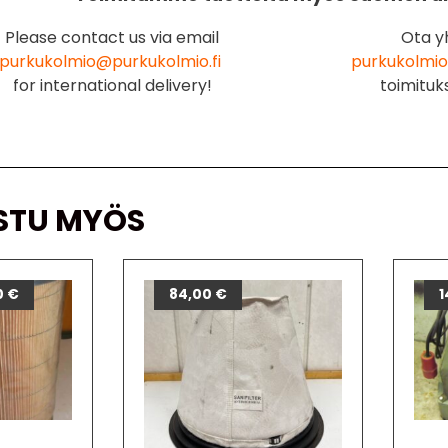
Please contact us via email
Ota y
purkukolmio@purkukolmio.fi
purkukolmio
for international delivery!
toimituk
STU MYÖS
0
€
84,00
€
1