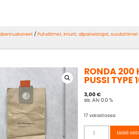
akennuskoneet
/
Puhaltimet, imurit, alipaineistajat, suodattimet
RONDA 200 
PUSSI TYPE 
3,00
€
sis. Alv 0.0 %
17 varastossa
Lisää ost