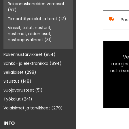
Rakennuskoneiden varaosat
(57)
Timanttityökalut ja terät
(17)
Pos
Vinssit, taljat, nosturit,
nostimet, niiden osat,
nostoapuvälineet
(31)
Rakennustarvikkeet
(854)
Ve
marginaa
Sähkö- ja elektroniikka
(894)
ostokse
Sekalaiset
(298)
Sisustus
(148)
Suojavarusteet
(51)
Työkalut
(241)
Valaisimet ja tarvikkeet
(279)
INFO