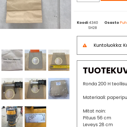
Koodi
4340
Osasto
Puha
SH28
Kuntoluokka: 
TUOTEKU
Ronda 200 H teollis
Materiaali: paperipu
Mitat noin:
Pituus 56 cm
Leveys 28 cm