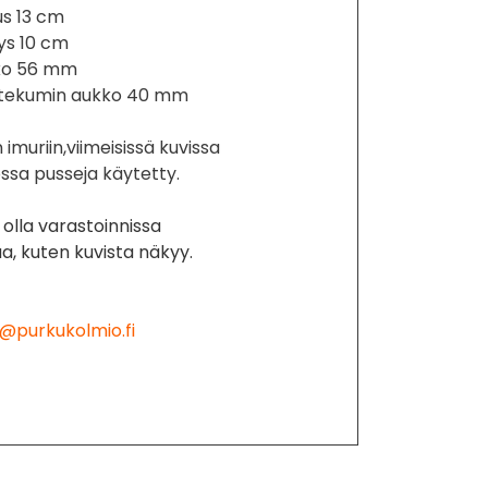
us 13 cm
eys 10 cm
kko 56 mm
vistekumin aukko 40 mm
imuriin,viimeisissä kuvissa
ossa pusseja käytetty.
 olla varastoinnissa
aa, kuten kuvista näkyy.
@purkukolmio.fi