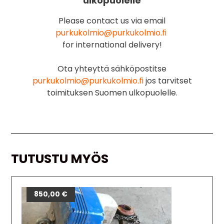
ulkopuolelle
Please contact us via email
purkukolmio@purkukolmio.fi
for international delivery!
Ota yhteyttä sähköpostitse
purkukolmio@purkukolmio.fi
jos tarvitset
toimituksen Suomen ulkopuolelle.
TUTUSTU MYÖS
850,00
€