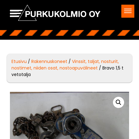
Etusivu
/
Rakennuskoneet
/
Vinssit, taljat, nosturit,
nostimet, niiden osat, nostoapuvälineet
/ Bravo 1,5 t
vetotalja