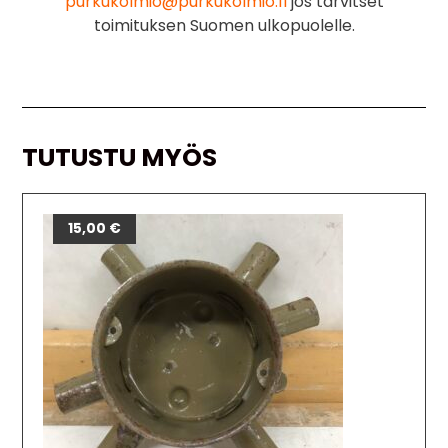
purkukolmio@purkukolmio.fi
jos tarvitset
toimituksen Suomen ulkopuolelle.
TUTUSTU MYÖS
15,00
€