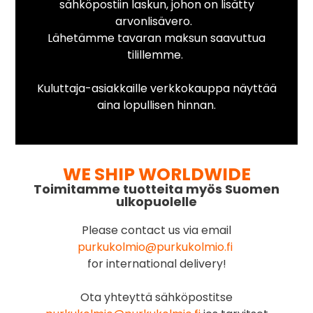
sähköpostiin laskun, johon on lisätty
arvonlisävero.
Lähetämme tavaran maksun saavuttua
tilillemme.
Kuluttaja-asiakkaille verkkokauppa näyttää
aina lopullisen hinnan.
WE SHIP WORLDWIDE
Toimitamme tuotteita myös Suomen
ulkopuolelle
Please contact us via email
purkukolmio@purkukolmio.fi
for international delivery!
Ota yhteyttä sähköpostitse