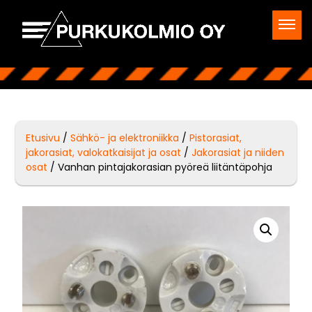
Etusivu
/
Sähkö- ja elektroniikka
/
Pistorasiat,
jakorasiat, valokatkaisijat ja osat
/
Jakorasiat ja niiden
osat
/ Vanhan pintajakorasian pyöreä liitäntäpohja