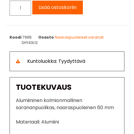
Lisää ostoskoriin
Koodi
7995
Osasto
Naaraspuoleiset saranat
SHY43L12
Kuntoluokka: Tyydyttävä
TUOTEKUVAUS
Alumiininen kolmionmallinen
sarananpuolikas, naaraspuoleinen 60 mm
Materiaali: Alumiini