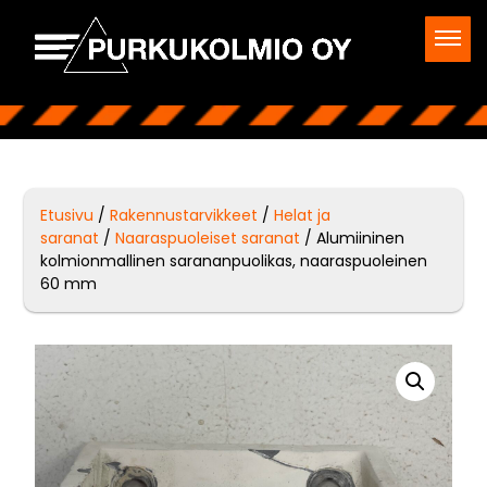
Etusivu
/
Rakennustarvikkeet
/
Helat ja
saranat
/
Naaraspuoleiset saranat
/ Alumiininen
kolmionmallinen sarananpuolikas, naaraspuoleinen
60 mm