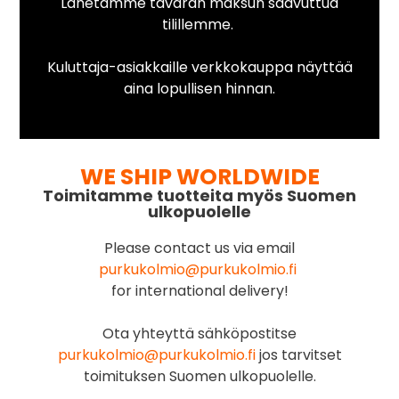
Lähetämme tavaran maksun saavuttua
tilillemme.
Kuluttaja-asiakkaille verkkokauppa näyttää
aina lopullisen hinnan.
WE SHIP WORLDWIDE
Toimitamme tuotteita myös Suomen
ulkopuolelle
Please contact us via email
purkukolmio@purkukolmio.fi
for international delivery!
Ota yhteyttä sähköpostitse
purkukolmio@purkukolmio.fi
jos tarvitset
toimituksen Suomen ulkopuolelle.