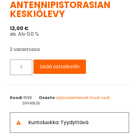
ANTENNIPISTORASIAN
KESKIÖLEVY
12,00
€
sis. Alv 0.0 %
2 varastossa
Lisää ostoskoriin
Koodi
1596
Osasto
Uppoasenteiset muut osat
SHY49L19
Kuntoluokka: Tyydyttävä