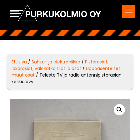
Etusivu
/
Sähkö- ja elektroniikka
/
Pistorasiat,
jakorasiat, valokatkaisijat ja osat
/
Uppoasenteiset
muut osat
/ Teleste TV ja radio antennipistorasian
keskiölevy